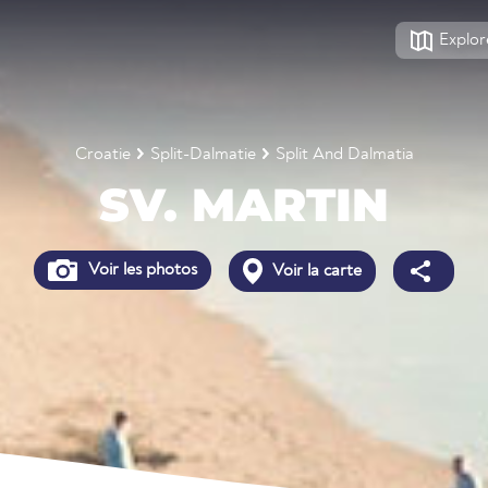
Explor
Croatie
Split-Dalmatie
Split And Dalmatia
SV. MARTIN
Voir les photos
Voir la carte