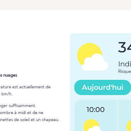
3
Ind
Risque
ns nuages
Aujourd'hui
rature est actuellement de
3 km/h.
téger suffisamment.
10:00
l'ombre à midi et de ne
unettes de soleil et un chapeau.