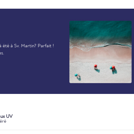
été à Sv. Martin? Parfait !
es.
aux UV
éré