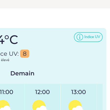
4°C
Indice UV
ice UV:
8
 élevé
Demain
11:00
12:00
13:00