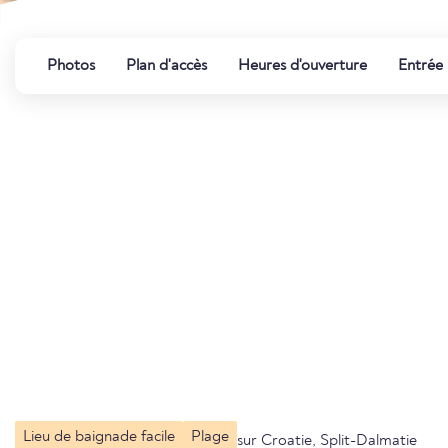
Photos
Plan d'accès
Heures d'ouverture
Entrée
Lieu de baignade facile
Plage
sur Croatie, Split-Dalmatie