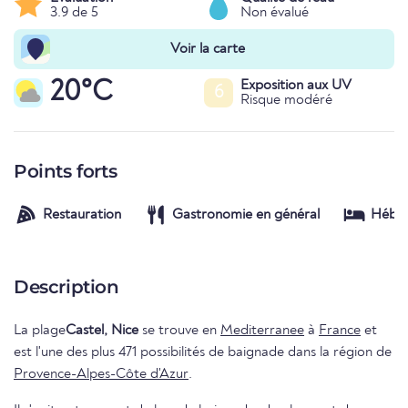
3.9 de 5
Non évalué
Voir la carte
20°C
Exposition aux UV
6
Risque modéré
Points forts
Restauration
Gastronomie en général
Hébe
Description
La plage
Castel, Nice
se trouve en
Mediterranee
à
France
et
est l'une des plus 471 possibilités de baignade dans la région de
Provence-Alpes-Côte d'Azur
.