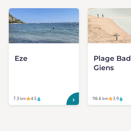
Eze
Plage Bad
Giens
7.3 km
4.5
116.6 km
3.9