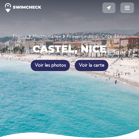
France
Mediterranee
Provence-Alpes-Côte d'Azur
CASTEL, NICE
Voir les photos
Voir la carte