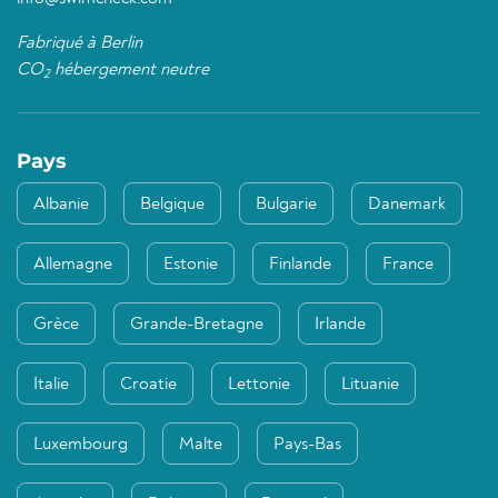
Fabriqué à Berlin
CO
hébergement neutre
2
Pays
Albanie
Belgique
Bulgarie
Danemark
Allemagne
Estonie
Finlande
France
Grèce
Grande-Bretagne
Irlande
Italie
Croatie
Lettonie
Lituanie
Luxembourg
Malte
Pays-Bas