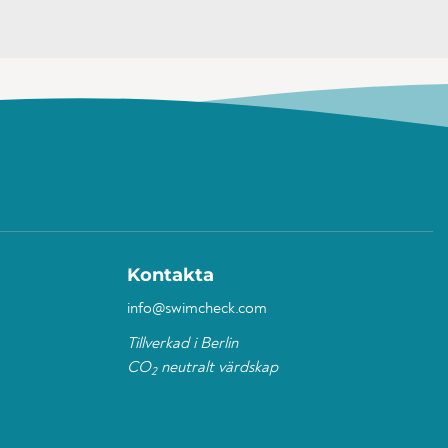
Kontakta
info@swimcheck.com
Tillverkad i Berlin
CO
neutralt värdskap
2