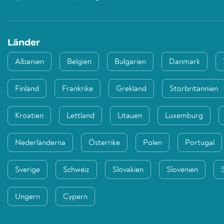
Länder
Albanien
Belgien
Bulgarien
Danmark
Finland
Frankrike
Grekland
Storbritannien
Kroatien
Lettland
Litauen
Luxemburg
Nederländerna
Österrike
Polen
Portugal
Sverige
Schweiz
Slovakien
Slovenien
Ungern
Cypern