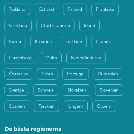
Tyskland
Estland
Finland
Frankrike
Grekland
Storbritannien
Irland
Italien
Kroatien
Lettland
Litauen
Luxemburg
Malta
Nederländerna
Österrike
Polen
Portugal
Rumänien
Sverige
Schweiz
Slovakien
Slovenien
Spanien
Tjeckien
Ungern
Cypern
De bästa regionerna