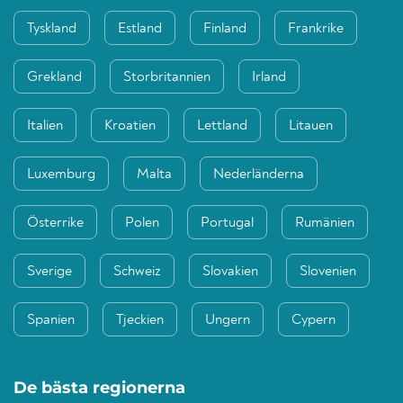
Tyskland
Estland
Finland
Frankrike
Grekland
Storbritannien
Irland
Italien
Kroatien
Lettland
Litauen
Luxemburg
Malta
Nederländerna
Österrike
Polen
Portugal
Rumänien
Sverige
Schweiz
Slovakien
Slovenien
Spanien
Tjeckien
Ungern
Cypern
De bästa regionerna