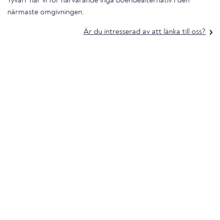
Tyvärr har vi för närvarande inga boendealternativ i den
närmaste omgivningen.
Är du intresserad av att länka till oss?