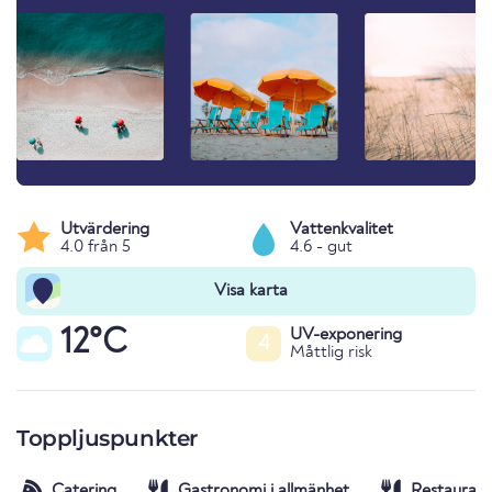
Utvärdering
Vattenkvalitet
4.0 från 5
4.6 - gut
Visa karta
12°C
UV-exponering
4
Måttlig risk
Toppljuspunkter
Catering
Gastronomi i allmänhet
Restaurang