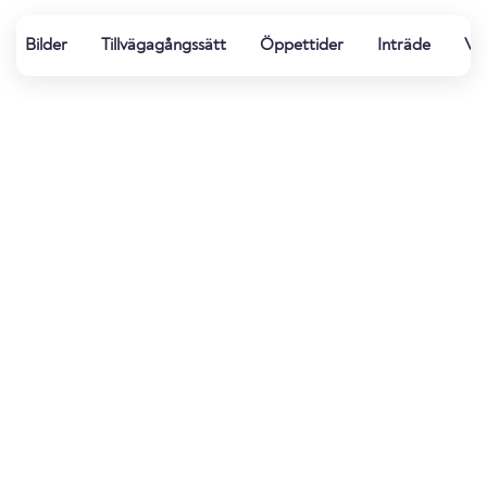
Bilder
Tillvägagångssätt
Öppettider
Inträde
Vat