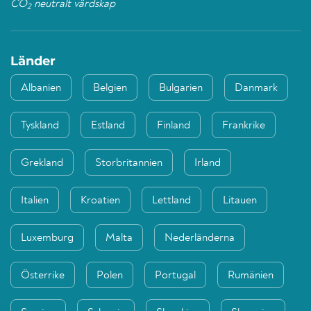
CO
neutralt värdskap
2
Länder
Albanien
Belgien
Bulgarien
Danmark
Tyskland
Estland
Finland
Frankrike
Grekland
Storbritannien
Irland
Italien
Kroatien
Lettland
Litauen
Luxemburg
Malta
Nederländerna
Österrike
Polen
Portugal
Rumänien