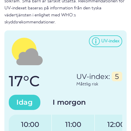
solkräm. Små barn är särskilt utsatta. Rekommendationen för
UV-indexet baseras på information från den tyska
vädertjänsten i enlighet med WHO:s
skyddsrekommendationer.
UV-index
17°C
UV-index:
5
Måttlig risk
Idag
I morgon
10:00
11:00
12:00