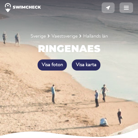
Sverige
Vaestsverige
Hallands län
RINGENAES
Visa foton
Visa karta