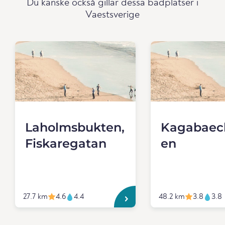
Du kanske också gillar dessa badplatser i
Vaestsverige
Laholmsbukten,
Kagabaec
Fiskaregatan
en
27.7 km
4.6
4.4
48.2 km
3.8
3.8