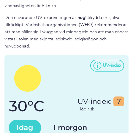
vindhastigheten är 5 km/h.
Den nuvarande UV-exponeringen är
hög
! Skydda er själva
tillräckligt. Världshälsoorganisationen (WHO) rekommenderar
att man håller sig i skuggan vid middagstid och att man endast
vistas i solen med skjorta, solskydd, solglasögon och
huvudbonad.
UV-index
30°C
UV-index:
7
Hög risk
Idag
I morgon