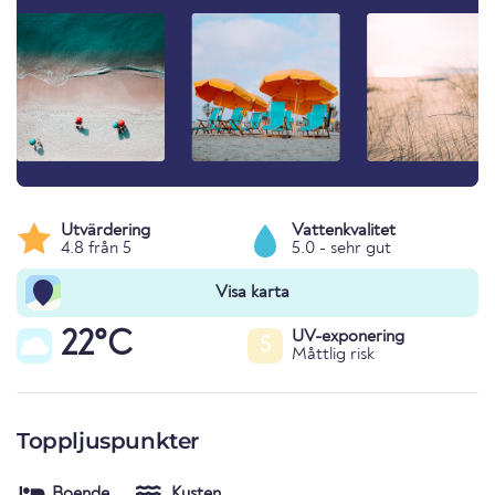
Utvärdering
Vattenkvalitet
4.8 från 5
5.0 - sehr gut
Visa karta
22°C
UV-exponering
5
Måttlig risk
Toppljuspunkter
Boende
Kusten