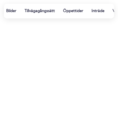
Bilder
Tillvägagångssätt
Öppettider
Inträde
Vat