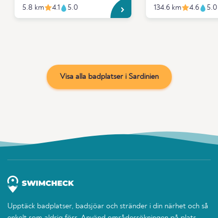
5.8 km
4.1
5.0
134.6 km
4.6
5.0
Visa alla badplatser i Sardinien
Upptäck badplatser, badsjöar och stränder i din närhet och så