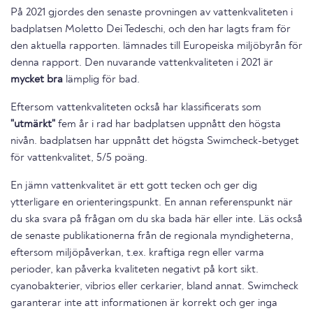
På 2021 gjordes den senaste provningen av vattenkvaliteten i
badplatsen Moletto Dei Tedeschi, och den har lagts fram för
den aktuella rapporten. lämnades till Europeiska miljöbyrån för
denna rapport. Den nuvarande vattenkvaliteten i 2021 är
mycket bra
lämplig för bad.
Eftersom vattenkvaliteten också har klassificerats som
"utmärkt"
fem år i rad har badplatsen uppnått den högsta
nivån. badplatsen har uppnått det högsta Swimcheck-betyget
för vattenkvalitet, 5/5 poäng.
En jämn vattenkvalitet är ett gott tecken och ger dig
ytterligare en orienteringspunkt. En annan referenspunkt när
du ska svara på frågan om du ska bada här eller inte. Läs också
de senaste publikationerna från de regionala myndigheterna,
eftersom miljöpåverkan, t.ex. kraftiga regn eller varma
perioder, kan påverka kvaliteten negativt på kort sikt.
cyanobakterier, vibrios eller cerkarier, bland annat. Swimcheck
garanterar inte att informationen är korrekt och ger inga