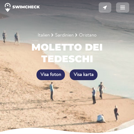
Italien
Sardinien
Oristano
MOLETTO DEI
TEDESCHI
Visa foton
Visa karta