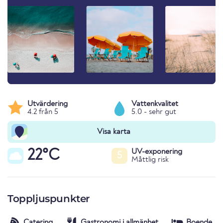
Utvärdering
Vattenkvalitet
4.2 från 5
5.0 - sehr gut
Visa karta
22°C
UV-exponering
5
Måttlig risk
Toppljuspunkter
Catering
Gastronomi i allmänhet
Boende