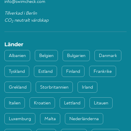
info@swimcheck.com
Tillverkad i Berlin
CO
neutralt värdskap
2
Länder
Albanien
Belgien
Bulgarien
Danmark
Tyskland
Estland
Finland
Frankrike
Grekland
Storbritannien
Irland
Italien
Kroatien
Lettland
Litauen
Luxemburg
Malta
Nederländerna