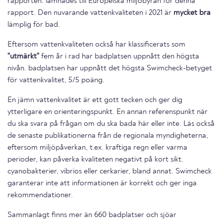
rapporten. lämnades till Europeiska miljöbyrån för denna
rapport. Den nuvarande vattenkvaliteten i 2021 är
mycket bra
lämplig för bad.
Eftersom vattenkvaliteten också har klassificerats som
"utmärkt"
fem år i rad har badplatsen uppnått den högsta
nivån. badplatsen har uppnått det högsta Swimcheck-betyget
för vattenkvalitet, 5/5 poäng.
En jämn vattenkvalitet är ett gott tecken och ger dig
ytterligare en orienteringspunkt. En annan referenspunkt när
du ska svara på frågan om du ska bada här eller inte. Läs också
de senaste publikationerna från de regionala myndigheterna,
eftersom miljöpåverkan, t.ex. kraftiga regn eller varma
perioder, kan påverka kvaliteten negativt på kort sikt.
cyanobakterier, vibrios eller cerkarier, bland annat. Swimcheck
garanterar inte att informationen är korrekt och ger inga
rekommendationer.
Sammanlagt finns mer än 660 badplatser och sjöar