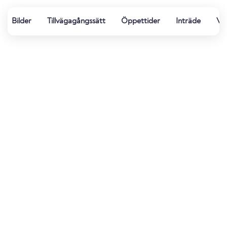
Bilder
Tillvägagångssätt
Öppettider
Inträde
Vat