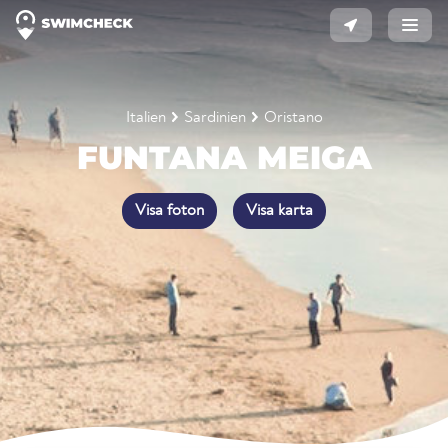
Italien
Sardinien
Oristano
FUNTANA MEIGA
Visa foton
Visa karta