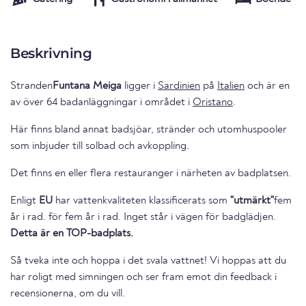
Beskrivning
Stranden
Funtana Meiga
ligger i
Sardinien
på
Italien
och är en
av över 64 badanläggningar i området i
Oristano
.
Här finns bland annat badsjöar, stränder och utomhuspooler
som inbjuder till solbad och avkoppling.
Det finns en eller flera restauranger i närheten av badplatsen.
Enligt
EU
har vattenkvaliteten klassificerats som
"utmärkt"
fem
år i rad. för fem år i rad. Inget står i vägen för badglädjen.
Detta är en TOP-badplats.
Så tveka inte och hoppa i det svala vattnet! Vi hoppas att du
har roligt med simningen och ser fram emot din feedback i
recensionerna, om du vill.