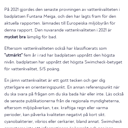
På 2021 gjordes den senaste provningen av vattenkvaliteten i
badplatsen Funtana Meiga, och den har lagts fram för den
aktuella rapporten. lämnades till Europeiska miljöbyrån för
denna rapport. Den nuvarande vattenkvaliteten i 2021 är
mycket bra
lämplig för bad.
Eftersom vattenkvaliteten också har klassificerats som
"utmärkt"
fem år i rad har badplatsen uppnått den högsta
nivån. badplatsen har uppnått det högsta Swimcheck-betyget
för vattenkvalitet, 5/5 poäng.
En jämn vattenkvalitet är ett gott tecken och ger dig
ytterligare en orienteringspunkt. En annan referenspunkt när
du ska svara på frågan om du ska bada här eller inte. Läs också
de senaste publikationerna från de regionala myndigheterna,
eftersom miljöpåverkan, t.ex. kraftiga regn eller varma
perioder, kan påverka kvaliteten negativt på kort sikt.
cyanobakterier, vibrios eller cerkarier, bland annat. Swimcheck