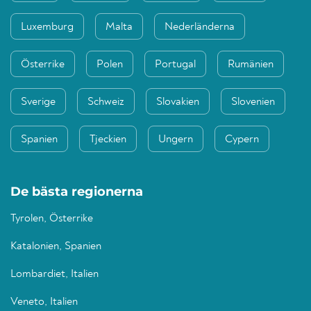
Luxemburg
Malta
Nederländerna
Österrike
Polen
Portugal
Rumänien
Sverige
Schweiz
Slovakien
Slovenien
Spanien
Tjeckien
Ungern
Cypern
De bästa regionerna
Tyrolen, Österrike
Katalonien, Spanien
Lombardiet, Italien
Veneto, Italien