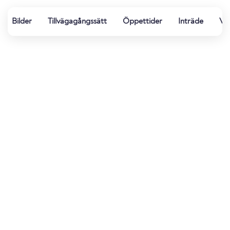
Bilder
Tillvägagångssätt
Öppettider
Inträde
Vat