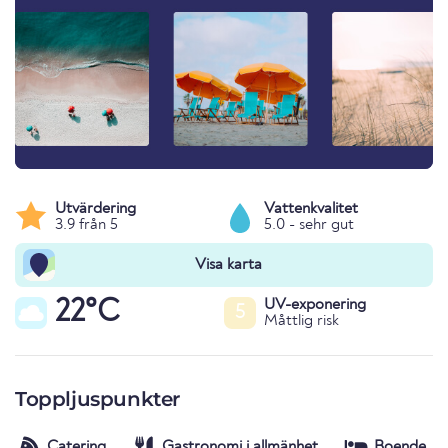
Utvärdering
Vattenkvalitet
3.9 från 5
5.0 - sehr gut
Visa karta
22°C
UV-exponering
5
Måttlig risk
Toppljuspunkter
Catering
Gastronomi i allmänhet
Boende