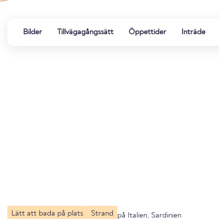
Bilder
Tillvägagångssätt
Öppettider
Inträde
Lätt att bada på plats
Strand
på Italien, Sardinien