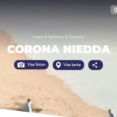
Italien
Sardinien
Oristano
CORONA NIEDDA
Visa foton
Visa karta