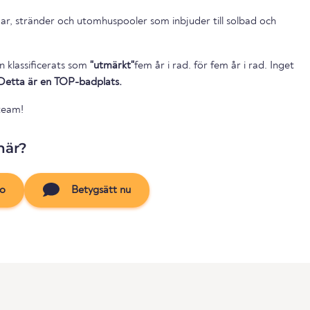
ar, stränder och utomhuspooler som inbjuder till solbad och
n klassificerats som
"utmärkt"
fem år i rad. för fem år i rad. Inget
Detta är en TOP-badplats.
team!
här?
to
Betygsätt nu