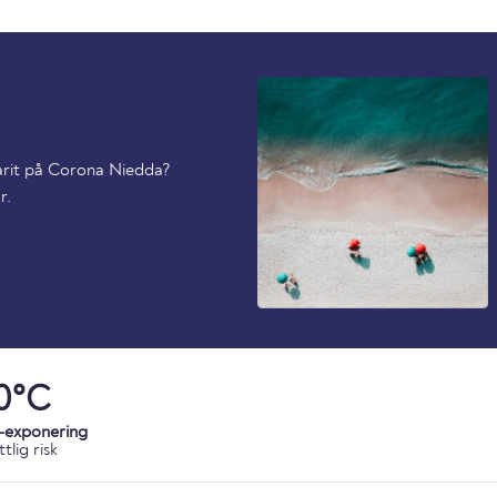
varit på Corona Niedda?
r.
0°C
-exponering
tlig risk