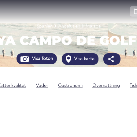
Spanien
Andalusien
Málaga
YA CAMPO DE GOLF
Visa foton
Visa karta
attenkvalitet
Väder
Gastronomi
Övernattning
Tids