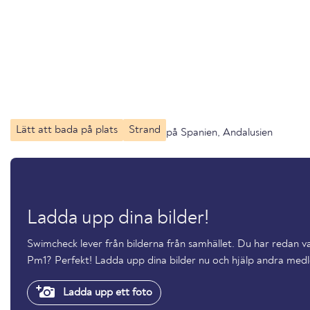
Lätt att bada på plats
Strand
på Spanien, Andalusien
Ladda upp dina bilder!
Swimcheck lever från bilderna från samhället. Du har redan 
Pm1? Perfekt! Ladda upp dina bilder nu och hjälp andra me
Ladda upp ett foto