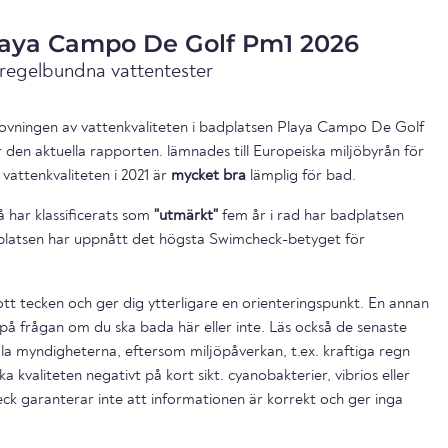
Playa Campo De Golf Pm1 2026
 regelbundna vattentester
ovningen av vattenkvaliteten i badplatsen Playa Campo De Golf
 den aktuella rapporten. lämnades till Europeiska miljöbyrån för
attenkvaliteten i 2021 är
mycket bra
lämplig för bad.
 har klassificerats som
"utmärkt"
fem år i rad har badplatsen
platsen har uppnått det högsta Swimcheck-betyget för
ott tecken och ger dig ytterligare en orienteringspunkt. En annan
på frågan om du ska bada här eller inte. Läs också de senaste
la myndigheterna, eftersom miljöpåverkan, t.ex. kraftiga regn
a kvaliteten negativt på kort sikt. cyanobakterier, vibrios eller
ck garanterar inte att informationen är korrekt och ger inga