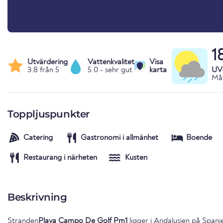
1
Utvärdering
Vattenkvalitet
Visa
3.8 från 5
5.0 - sehr gut
karta
UV
Måt
Toppljuspunkter
Catering
Gastronomi i allmänhet
Boende
Restaurang i närheten
Kusten
Beskrivning
Stranden
Playa Campo De Golf Pm1
ligger i
Andalusien
på
Spani