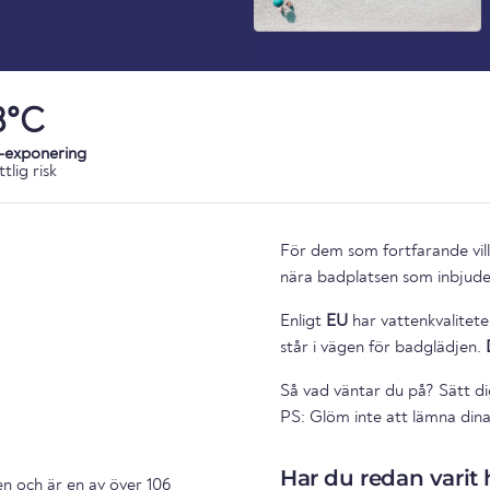
8°C
-exponering
tlig risk
För dem som fortfarande vill 
nära badplatsen som inbjuder 
Enligt
EU
har vattenkvalitete
står i vägen för badglädjen.
Så vad väntar du på? Sätt di
PS: Glöm inte att lämna dina
Har du redan varit 
en
och är en av över 106