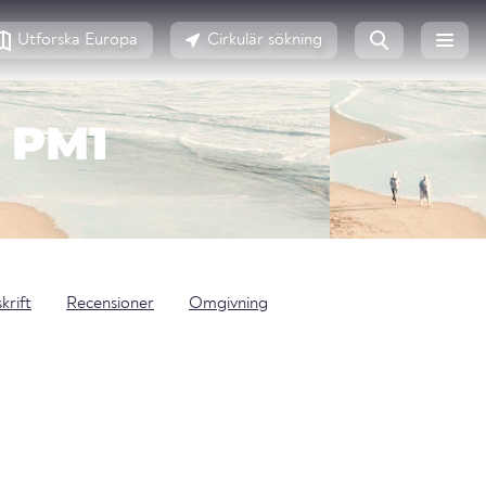
Utforska Europa
Cirkulär sökning
 PM1
krift
Recensioner
Omgivning