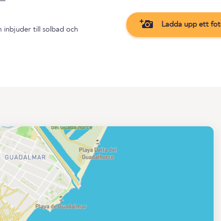
Ladda upp ett fo
inbjuder till solbad och