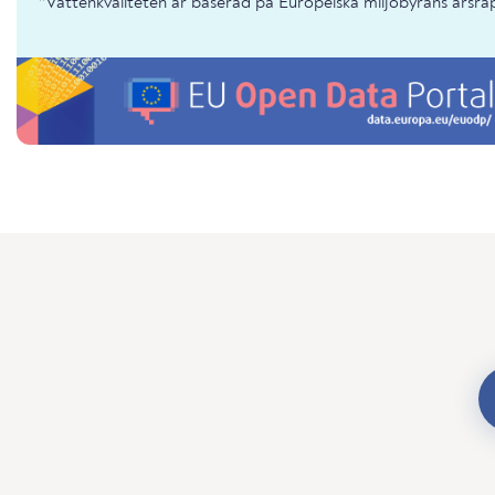
*Vattenkvaliteten är baserad på Europeiska miljöbyråns årsr