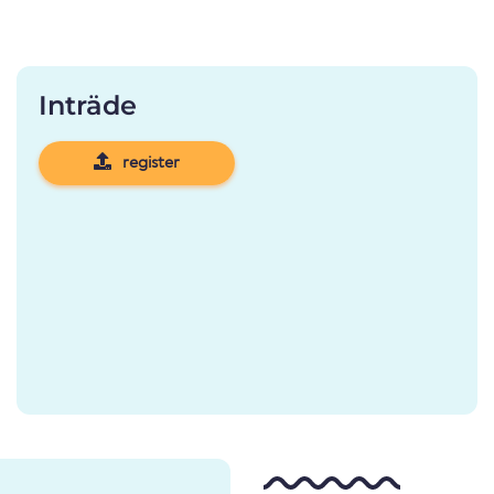
Inträde
register