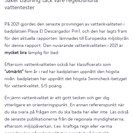
Säker badning tack vare regelbundna
vattentester
På 2021 gjordes den senaste provningen av vattenkvaliteten i
badplatsen Playa El Descargador Pm1, och den har lagts fram
för den aktuella rapporten. lämnades till Europeiska miljöbyrån
för denna rapport. Den nuvarande vattenkvaliteten i 2021 är
mycket bra
lämplig för bad.
Eftersom vattenkvaliteten också har klassificerats som
"utmärkt"
fem år i rad har badplatsen uppnått den högsta
nivån. badplatsen har uppnått det högsta Swimcheck-betyget
för vattenkvalitet, 5/5 poäng.
En jämn vattenkvalitet är ett gott tecken och ger dig
ytterligare en orienteringspunkt. En annan referenspunkt när
du ska svara på frågan om du ska bada här eller inte. Läs också
de senaste publikationerna från de regionala myndigheterna,
eftersom miljöpåverkan, t.ex. kraftiga regn eller varma