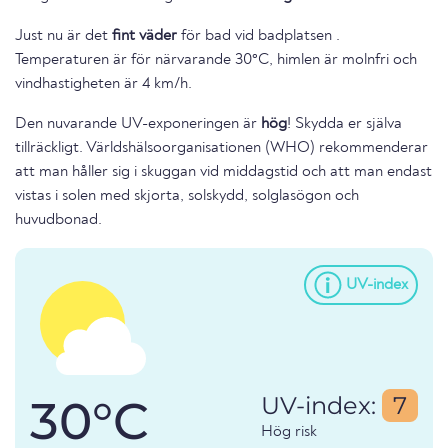
Just nu är det
fint väder
för bad vid badplatsen .
Temperaturen är för närvarande 30°C, himlen är molnfri och
vindhastigheten är 4 km/h.
Den nuvarande UV-exponeringen är
hög
! Skydda er själva
tillräckligt. Världshälsoorganisationen (WHO) rekommenderar
att man håller sig i skuggan vid middagstid och att man endast
vistas i solen med skjorta, solskydd, solglasögon och
huvudbonad.
UV-index
30°C
UV-index:
7
Hög risk