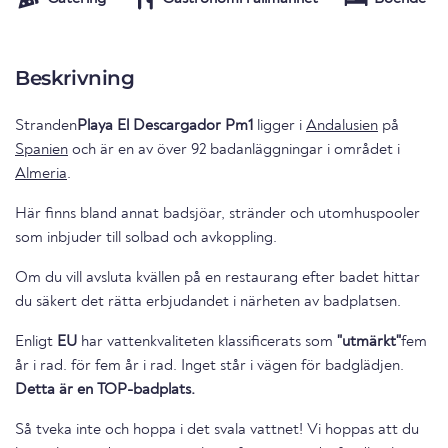
Beskrivning
Stranden
Playa El Descargador Pm1
ligger i
Andalusien
på
Spanien
och är en av över 92 badanläggningar i området i
Almeria
.
Här finns bland annat badsjöar, stränder och utomhuspooler
som inbjuder till solbad och avkoppling.
Om du vill avsluta kvällen på en restaurang efter badet hittar
du säkert det rätta erbjudandet i närheten av badplatsen.
Enligt
EU
har vattenkvaliteten klassificerats som
"utmärkt"
fem
år i rad. för fem år i rad. Inget står i vägen för badglädjen.
Detta är en TOP-badplats.
Så tveka inte och hoppa i det svala vattnet! Vi hoppas att du