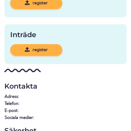
register
Inträde
register
Kontakta
Adress:
Telefon:
E-post:
Sociala medier:
Säkerhet