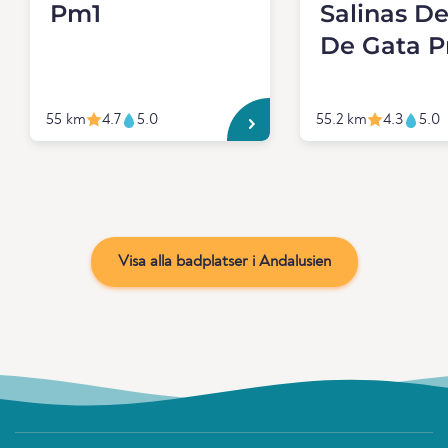
Pm1
Salinas D
De Gata 
55 km
4.7
5.0
55.2 km
4.3
5.0
Visa alla badplatser i Andalusien