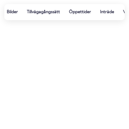
Bilder
Tillvägagångssätt
Öppettider
Inträde
Vat