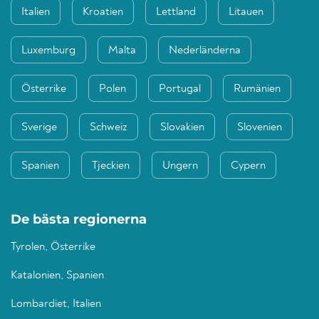
Italien
Kroatien
Lettland
Litauen
Luxemburg
Malta
Nederländerna
Österrike
Polen
Portugal
Rumänien
Sverige
Schweiz
Slovakien
Slovenien
Spanien
Tjeckien
Ungern
Cypern
De bästa regionerna
Tyrolen, Österrike
Katalonien, Spanien
Lombardiet, Italien