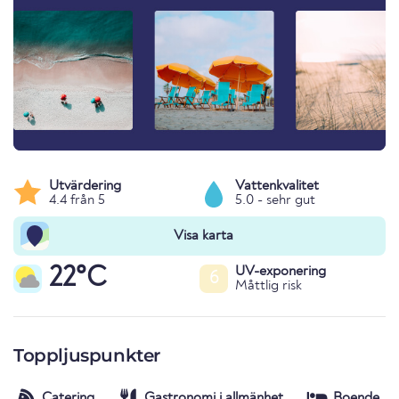
Utvärdering
Vattenkvalitet
4.4 från 5
5.0 - sehr gut
Visa karta
22°C
UV-exponering
6
Måttlig risk
Toppljuspunkter
Catering
Gastronomi i allmänhet
Boende