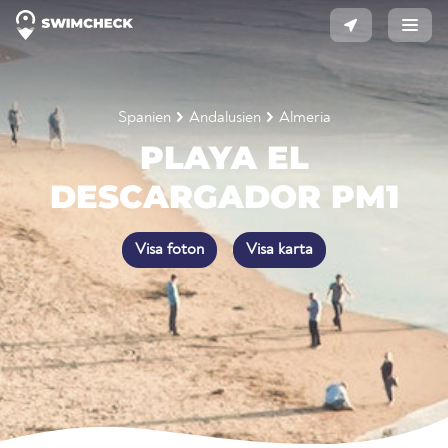
Spanien
Andalusien
Almeria
PLAYA EL
DESCARGADOR PM1
Visa foton
Visa karta