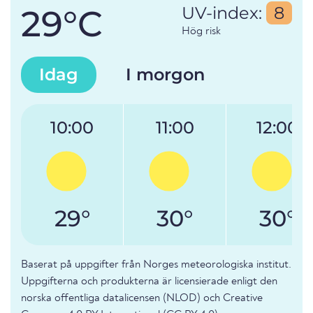
29°C
UV-index:
8
Hög risk
Idag
I morgon
10:00
11:00
12:00
29°
30°
30°
Baserat på uppgifter från Norges meteorologiska institut.
Uppgifterna och produkterna är licensierade enligt den
norska offentliga datalicensen (NLOD) och Creative