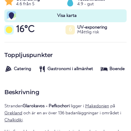
4.6 från 5
4.9 - gut
Visa karta
16°C
UV-exponering
6
Måttlig risk
Toppljuspunkter
Catering
Gastronomi i allmänhet
Boende
Beskrivning
Stranden
Glarokavos - Pefkochori
ligger i
Makedonien
på
Grekland
och är en av över 136 badanläggningar i området i
Chalkidiki
.