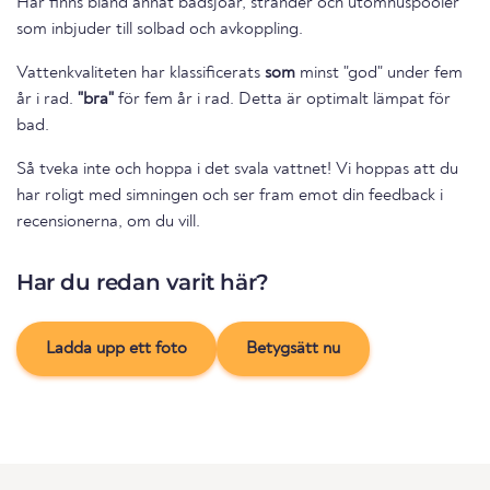
Här finns bland annat badsjöar, stränder och utomhuspooler
som inbjuder till solbad och avkoppling.
Vattenkvaliteten har klassificerats
som
minst "god" under fem
år i rad.
"bra"
för fem år i rad. Detta är optimalt lämpat för
bad.
Så tveka inte och hoppa i det svala vattnet! Vi hoppas att du
har roligt med simningen och ser fram emot din feedback i
recensionerna, om du vill.
Har du redan varit här?
Ladda upp ett foto
Betygsätt nu