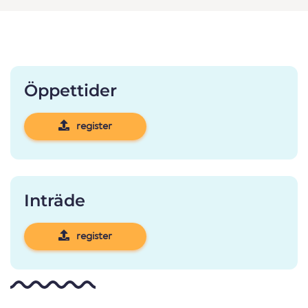
Öppettider
register
Inträde
register