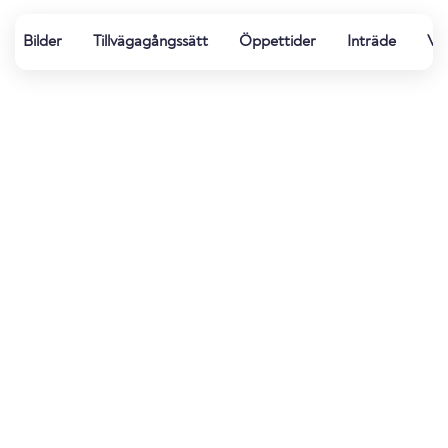
Bilder
Tillvägagångssätt
Öppettider
Inträde
Vat