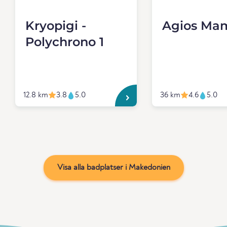
Kryopigi -
Agios Ma
Polychrono 1
12.8 km
3.8
5.0
36 km
4.6
5.0
Visa alla badplatser i Makedonien