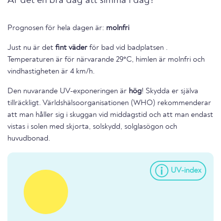
Är det en bra dag att simma i dag?
Prognosen för hela dagen är:
molnfri
Just nu är det
fint väder
för bad vid badplatsen .
Temperaturen är för närvarande 29°C, himlen är molnfri och
vindhastigheten är 4 km/h.
Den nuvarande UV-exponeringen är
hög
! Skydda er själva
tillräckligt. Världshälsoorganisationen (WHO) rekommenderar
att man håller sig i skuggan vid middagstid och att man endast
vistas i solen med skjorta, solskydd, solglasögon och
huvudbonad.
UV-index