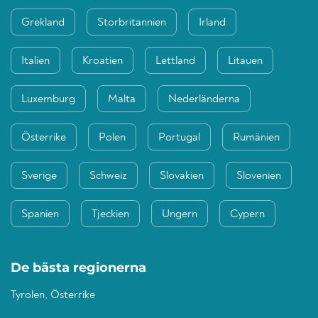
Grekland
Storbritannien
Irland
Italien
Kroatien
Lettland
Litauen
Luxemburg
Malta
Nederländerna
Österrike
Polen
Portugal
Rumänien
Sverige
Schweiz
Slovakien
Slovenien
Spanien
Tjeckien
Ungern
Cypern
De bästa regionerna
Tyrolen, Österrike