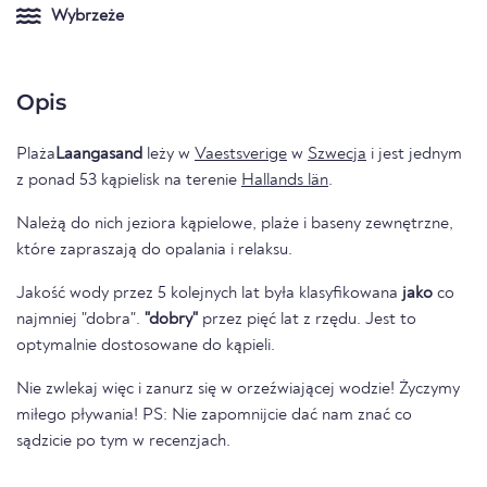
Wybrzeże
Opis
Plaża
Laangasand
leży w
Vaestsverige
w
Szwecja
i jest jednym
z ponad 53 kąpielisk na terenie
Hallands län
.
Należą do nich jeziora kąpielowe, plaże i baseny zewnętrzne,
które zapraszają do opalania i relaksu.
Jakość wody przez 5 kolejnych lat była klasyfikowana
jako
co
najmniej "dobra".
"dobry"
przez pięć lat z rzędu. Jest to
optymalnie dostosowane do kąpieli.
Nie zwlekaj więc i zanurz się w orzeźwiającej wodzie! Życzymy
miłego pływania! PS: Nie zapomnijcie dać nam znać co
sądzicie po tym w recenzjach.