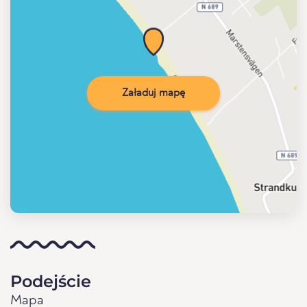
Załaduj mapę
Podejście
Mapa