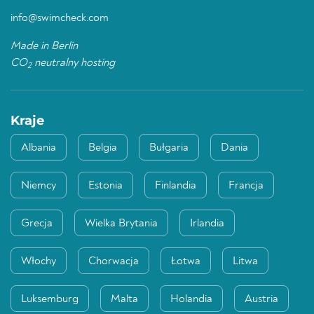
info@swimcheck.com
Made in Berlin
CO
neutralny hosting
2
Kraje
Albania
Belgia
Bułgaria
Dania
Niemcy
Estonia
Finlandia
Francja
Grecja
Wielka Brytania
Irlandia
Włochy
Chorwacja
Łotwa
Litwa
Luksemburg
Malta
Holandia
Austria