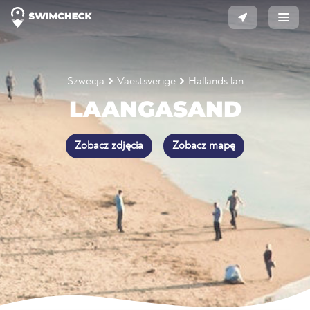
Szwecja
Vaestsverige
Hallands län
LAANGASAND
Zobacz zdjęcia
Zobacz mapę