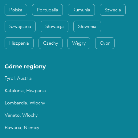
Polska
Portugalia
Rumunia
Szwecja
Szwajcaria
Słowacja
Słowenia
Hiszpania
Czechy
Węgry
Cypr
Górne regiony
Tyrol, Austria
Katalonia, Hiszpania
Lombardia, Włochy
Veneto, Włochy
Bawaria, Niemcy