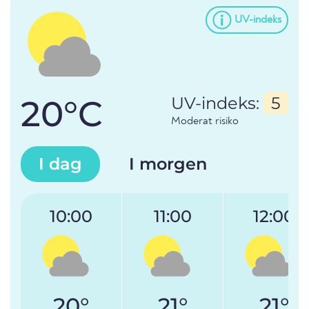
UV-indeks
20°C
UV-indeks:
5
Moderat risiko
I dag
I morgen
10:00
11:00
12:00
20°
21°
21°