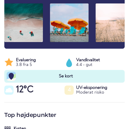
Evaluering
Vandkvalitet
3.8 fra 5
4.4 - gut
Se kort
12°C
UV-eksponering
4
Moderat risiko
Top højdepunkter
Kysten