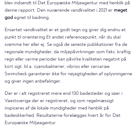
blev indsendt til Det Europæiske Miljøagentur med henblik på
denne rapport. Den nuværende vandkvalitet i 2021 er
meget
god
egnet til badning.
Ensartet vandkvalitet er et godt tegn og giver dig endnu et
punkt til orientering Et andet referencepunkt, når du skal
svømme her eller ej. Se også de seneste publikationer fra de
regionale myndigheder, da miljøpåvirkninger som f.eks. kraftig
regn eller varme perioder kan påvirke kvaliteten negativt på
kort sigt. bl.a. cyanobakterier, vibrios eller cercariae.
Swimcheck garanterer ikke for nøjagtigheden af oplysningerne
og giver ingen anbefalinger.
Der er i alt registreret mere end 130 badesteder og søer i
Vaestsverige der er registreret, og som regelmæssigt
inspiceres af de lokale myndigheder med henblik på
badesikkerhed. Resultaterne forelægges hvert år for Det
Europæiske Miljøagentur.