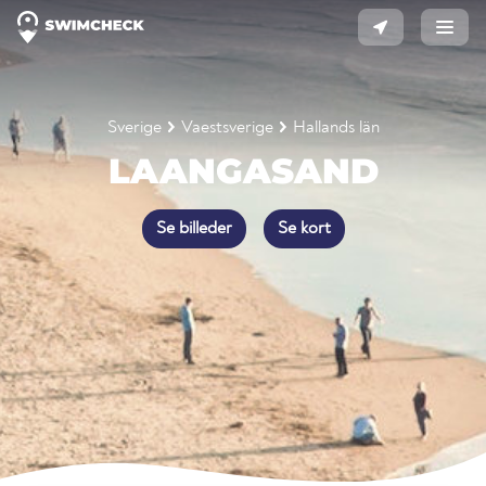
Sverige
Vaestsverige
Hallands län
LAANGASAND
Se billeder
Se kort