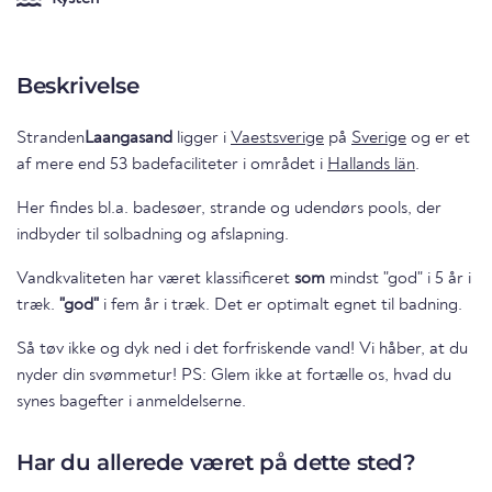
Beskrivelse
Stranden
Laangasand
ligger i
Vaestsverige
på
Sverige
og er et
af mere end 53 badefaciliteter i området i
Hallands län
.
Her findes bl.a. badesøer, strande og udendørs pools, der
indbyder til solbadning og afslapning.
Vandkvaliteten har været klassificeret
som
mindst "god" i 5 år i
træk.
"god"
i fem år i træk. Det er optimalt egnet til badning.
Så tøv ikke og dyk ned i det forfriskende vand! Vi håber, at du
nyder din svømmetur! PS: Glem ikke at fortælle os, hvad du
synes bagefter i anmeldelserne.
Har du allerede været på dette sted?