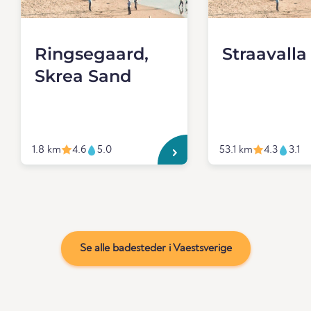
Ringsegaard,
Straavalla
Skrea Sand
1.8 km
4.6
5.0
53.1 km
4.3
3.1
Se alle badesteder i Vaestsverige