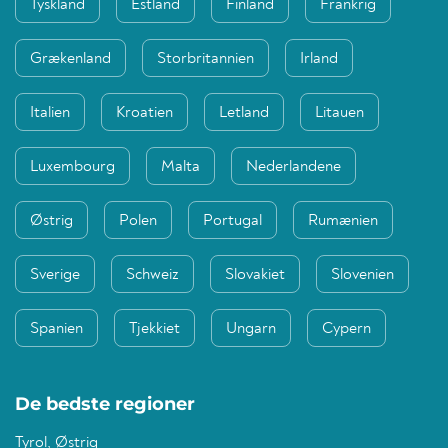
Tyskland
Estland
Finland
Frankrig
Grækenland
Storbritannien
Irland
Italien
Kroatien
Letland
Litauen
Luxembourg
Malta
Nederlandene
Østrig
Polen
Portugal
Rumænien
Sverige
Schweiz
Slovakiet
Slovenien
Spanien
Tjekkiet
Ungarn
Cypern
De bedste regioner
Tyrol, Østrig