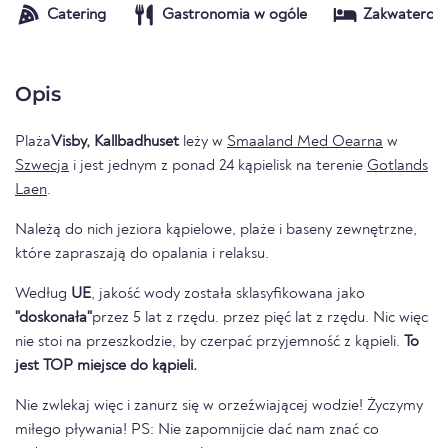
Catering
Gastronomia w ogóle
Zakwaterow
Opis
Plaża
Visby, Kallbadhuset
leży w
Smaaland Med Oearna
w
Szwecja
i jest jednym z ponad 24 kąpielisk na terenie
Gotlands
Laen
.
Należą do nich jeziora kąpielowe, plaże i baseny zewnętrzne,
które zapraszają do opalania i relaksu.
Według
UE
, jakość wody została sklasyfikowana jako
"doskonała"
przez 5 lat z rzędu. przez pięć lat z rzędu. Nic więc
nie stoi na przeszkodzie, by czerpać przyjemność z kąpieli.
To
jest TOP miejsce do kąpieli.
Nie zwlekaj więc i zanurz się w orzeźwiającej wodzie! Życzymy
miłego pływania! PS: Nie zapomnijcie dać nam znać co