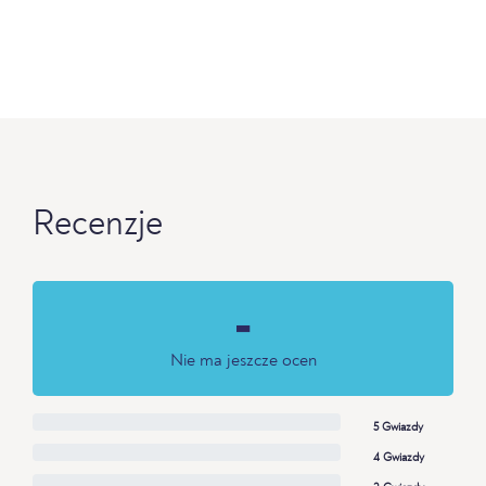
Recenzje
-
Nie ma jeszcze ocen
5 Gwiazdy
4 Gwiazdy