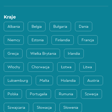
Kraje
Albania
Belgia
Bułgaria
Dania
Niemcy
Estonia
Finlandia
Francja
Grecja
Wielka Brytania
Irlandia
Włochy
Chorwacja
Łotwa
Litwa
Luksemburg
Malta
Holandia
Austria
Polska
Portugalia
Rumunia
Szwecja
Szwajcaria
Słowacja
Słowenia