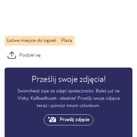
Łatwe miejsce do kąpieli
Plaża
Podziel się
Prześlij swoje zdjęcia!
Swimcheck żyje ze zdjęć społeczności. Byłeś już na
Visby, Kallbadhuset- idealnie! Prześlij swoje zdjęcia
teraz i pomóż innym członkom.
Prześlij zdjęcie