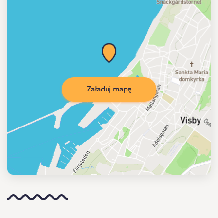
Załaduj mapę