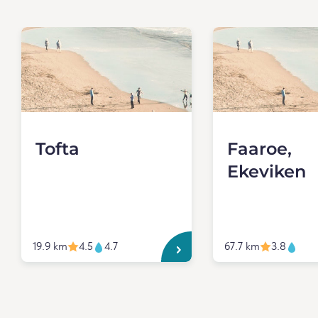
Tofta
Faaroe,
Ekeviken
19.9 km
4.5
4.7
67.7 km
3.8