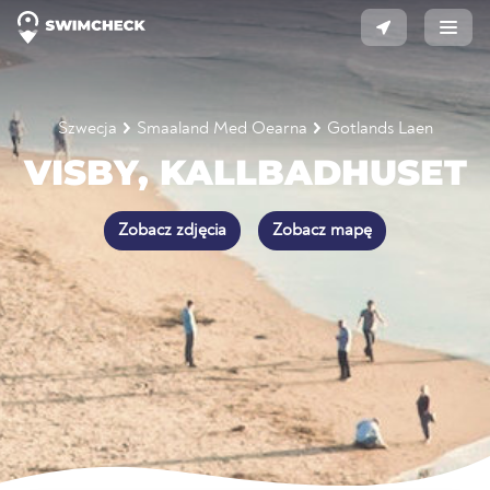
Szwecja
Smaaland Med Oearna
Gotlands Laen
VISBY, KALLBADHUSET
Zobacz zdjęcia
Zobacz mapę