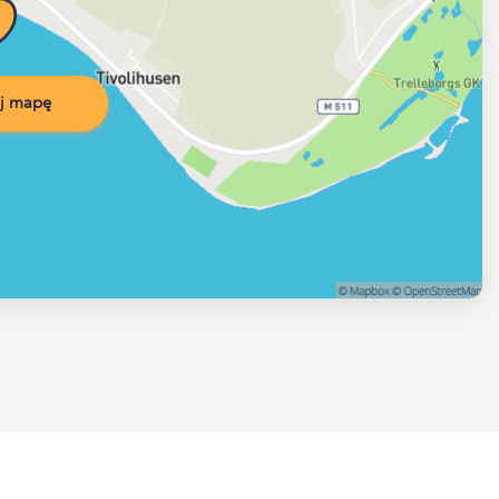
j mapę