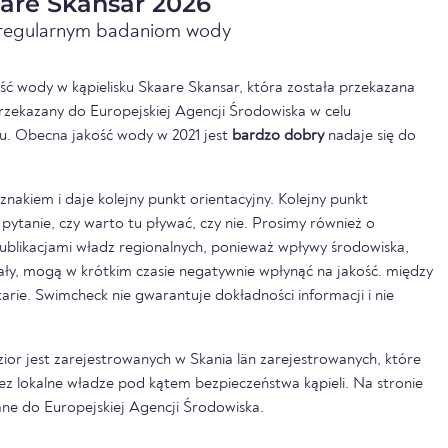
are Skansar 2026
i regularnym badaniom wody
ść wody w kąpielisku Skaare Skansar, która została przekazana
rzekazany do Europejskiej Agencji Środowiska w celu
u. Obecna jakość wody w 2021 jest
bardzo dobry
nadaje się do
nakiem i daje kolejny punkt orientacyjny. Kolejny punkt
pytanie, czy warto tu pływać, czy nie. Prosimy również o
ublikacjami władz regionalnych, ponieważ wpływy środowiska,
pały, mogą w krótkim czasie negatywnie wpłynąć na jakość. między
rkarie. Swimcheck nie gwarantuje dokładności informacji i nie
zior jest zarejestrowanych w Skania län zarejestrowanych, które
ez lokalne władze pod kątem bezpieczeństwa kąpieli. Na stronie
ne do Europejskiej Agencji Środowiska.