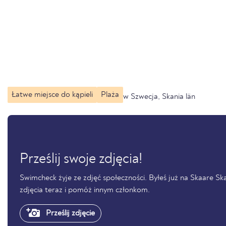
Łatwe miejsce do kąpieli
Plaża
w Szwecja, Skania län
Prześlij swoje zdjęcia!
Swimcheck żyje ze zdjęć społeczności. Byłeś już na Skaare Skan
zdjęcia teraz i pomóż innym członkom.
Prześlij zdjęcie