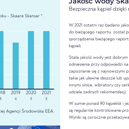
Jakość wody Ska
Bezpieczna kąpiel dzięk
sku - Skaare Skansar *.
W 2021 ostatni raz badano jako
do bieżącego raportu. został p
sporządzenia bieżącego raport
kąpieli.
Stała jakość wody jest dobrym z
odniesienia przy odpowiedzi na 
zapoznanie się z najnowszymi p
takie jak ulewne deszcze lub u
innymi sinice, wibratory czy ce
udziela żadnych rekomendacji.
5
4
5
5
W sumie ponad 90 kąpielisk i je
są regularnie kontrolowane prz
iej Agencji Środowiska EEA.
Wyniki są corocznie przekazywa