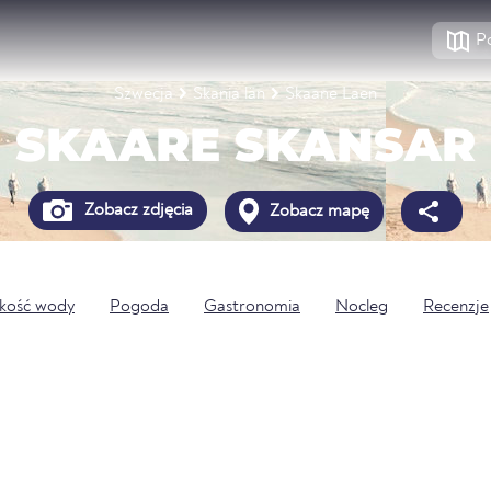
P
Szwecja
Skania län
Skaane Laen
SKAARE SKANSAR
Zobacz zdjęcia
Zobacz mapę
kość wody
Pogoda
Gastronomia
Nocleg
Recenzje