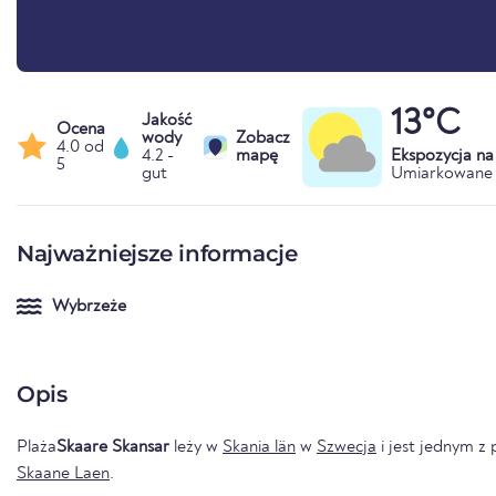
13°C
Jakość
Ocena
wody
Zobacz
4.0 od
4.2 -
mapę
Ekspozycja n
5
gut
Umiarkowane 
Najważniejsze informacje
Wybrzeże
Opis
Plaża
Skaare Skansar
leży w
Skania län
w
Szwecja
i jest jednym z 
Skaane Laen
.