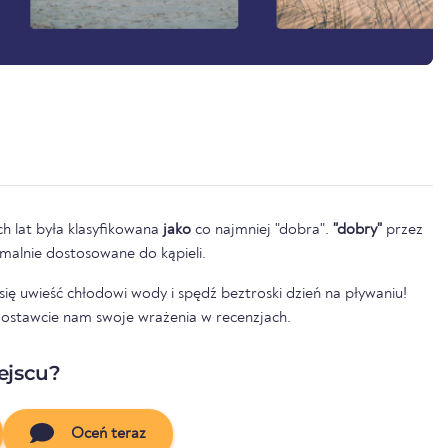
h lat była klasyfikowana
jako
co najmniej "dobra".
"dobry"
przez
tymalnie dostosowane do kąpieli.
ię uwieść chłodowi wody i spędź beztroski dzień na pływaniu!
zostawcie nam swoje wrażenia w recenzjach.
ejscu?
Oceń teraz