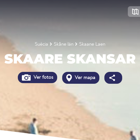
Suécia
Skåne län
Skaane Laen
SKAARE SKANSAR
Ver fotos
Ver mapa