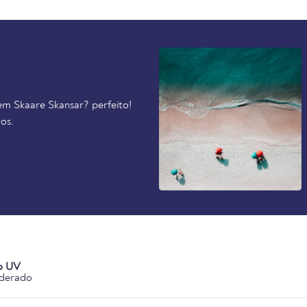
em Skaare Skansar? perfeito!
os.
o UV
derado