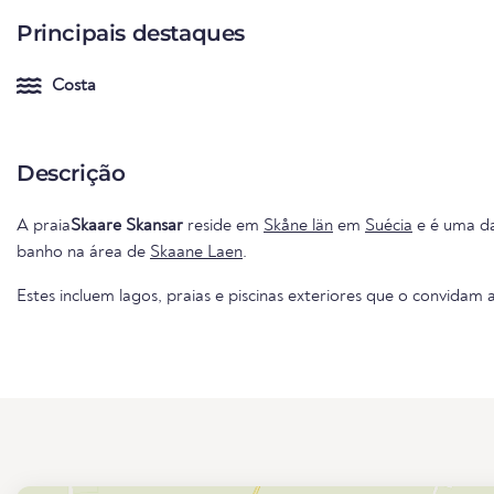
Principais destaques
Costa
Descrição
A praia
Skaare Skansar
reside em
Skåne län
em
Suécia
e é uma da
banho na área de
Skaane Laen
.
Estes incluem lagos, praias e piscinas exteriores que o convidam a