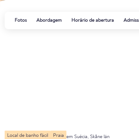
Fotos
Abordagem
Horário de abertura
Admiss
Local de banho fácil
Praia
em Suécia, Skåne län