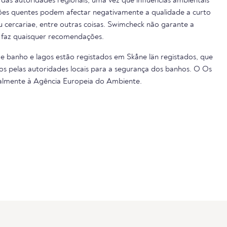
das autoridades regionais, uma vez que influências ambientais
cões quentes podem afectar negativamente a qualidade a curto
ou cercariae, entre outras coisas. Swimcheck não garante a
 faz quaisquer recomendações.
de banho e lagos estão registados em Skåne län registados, que
s pelas autoridades locais para a segurança dos banhos. O Os
almente à Agência Europeia do Ambiente.