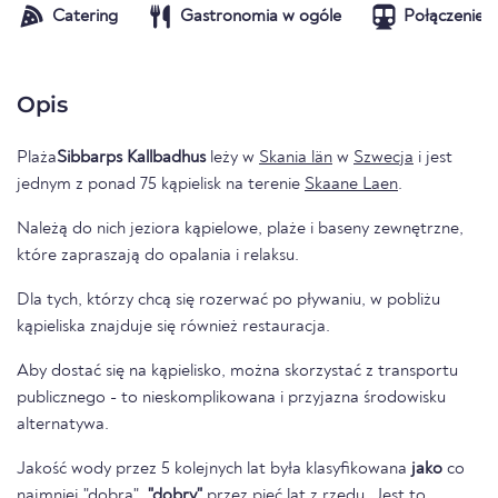
Catering
Gastronomia w ogóle
Połączenie t
Opis
Plaża
Sibbarps Kallbadhus
leży w
Skania län
w
Szwecja
i jest
jednym z ponad 75 kąpielisk na terenie
Skaane Laen
.
Należą do nich jeziora kąpielowe, plaże i baseny zewnętrzne,
które zapraszają do opalania i relaksu.
Dla tych, którzy chcą się rozerwać po pływaniu, w pobliżu
kąpieliska znajduje się również restauracja.
Aby dostać się na kąpielisko, można skorzystać z transportu
publicznego - to nieskomplikowana i przyjazna środowisku
alternatywa.
Jakość wody przez 5 kolejnych lat była klasyfikowana
jako
co
najmniej "dobra".
"dobry"
przez pięć lat z rzędu. Jest to