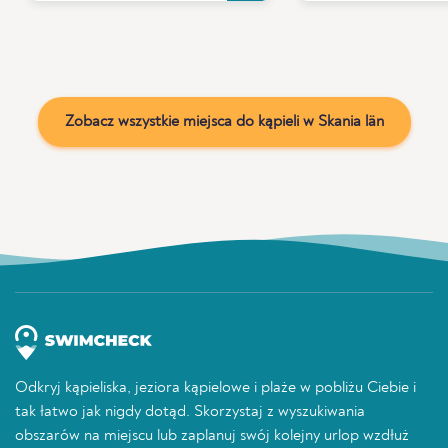
Zobacz wszystkie miejsca do kąpieli w Skania län
Odkryj kąpieliska, jeziora kąpielowe i plaże w pobliżu Ciebie i
tak łatwo jak nigdy dotąd. Skorzystaj z wyszukiwania
obszarów na miejscu lub zaplanuj swój kolejny urlop wzdłuż