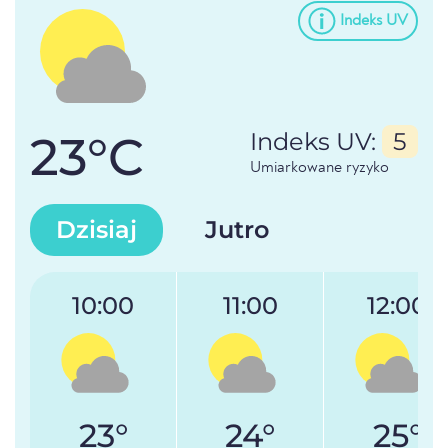
Indeks UV
23°C
Indeks UV:
5
Umiarkowane ryzyko
Dzisiaj
Jutro
10:00
11:00
12:00
23°
24°
25°