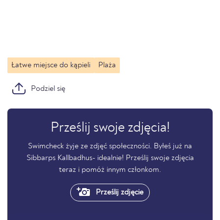
Łatwe miejsce do kąpieli
Plaża
Podziel się
Prześlij swoje zdjęcia!
Swimcheck żyje ze zdjęć społeczności. Byłeś już na
Sibbarps Kallbadhus- idealnie! Prześlij swoje zdjęcia
teraz i pomóż innym członkom.
Prześlij zdjęcie