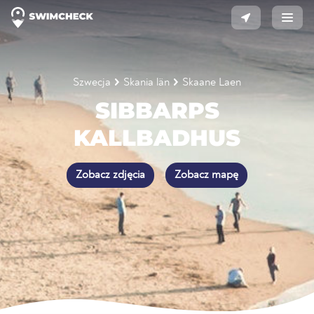
Szwecja
Skania län
Skaane Laen
SIBBARPS
KALLBADHUS
Zobacz zdjęcia
Zobacz mapę