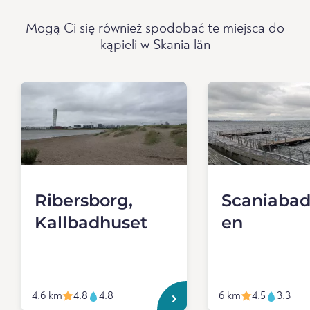
Mogą Ci się również spodobać te miejsca do
kąpieli w Skania län
Ribersborg,
Scaniabad
Kallbadhuset
en
4.6 km
4.8
4.8
6 km
4.5
3.3