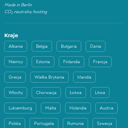
Made in Berlin
CO
neutralny hosting
2
Kraje
Albania
Belgia
Bułgaria
Dania
Niemcy
Estonia
Finlandia
Francja
Grecja
Wielka Brytania
Irlandia
Włochy
Chorwacja
Łotwa
Litwa
Luksemburg
Malta
Holandia
Austria
Polska
Portugalia
Rumunia
Szwecja