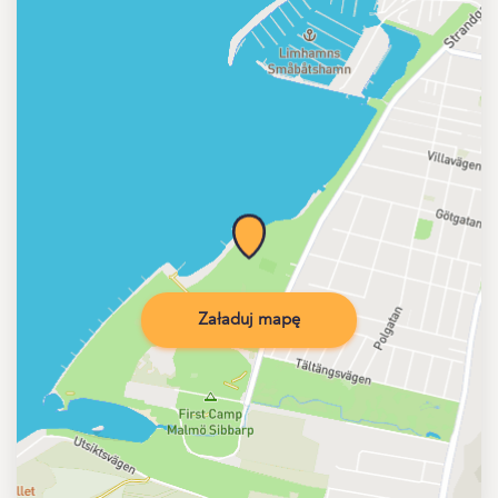
Załaduj mapę