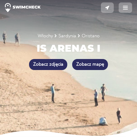
Włochy
Sardynia
Oristano
IS ARENAS I
Zobacz zdjęcia
Zobacz mapę