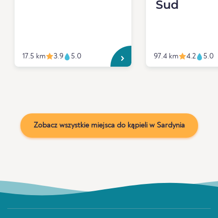
Sud
17.5 km
3.9
5.0
97.4 km
4.2
5.0
Zobacz wszystkie miejsca do kąpieli w Sardynia