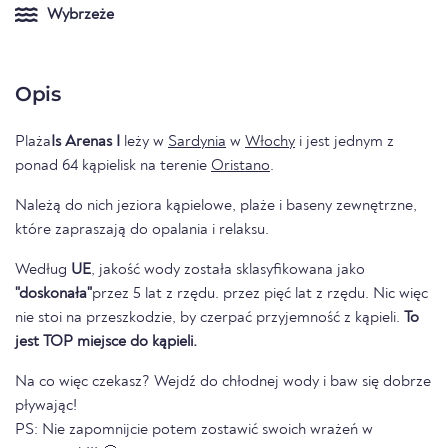
Wybrzeże
Opis
Plaża
Is Arenas I
leży w
Sardynia
w
Włochy
i jest jednym z
ponad 64 kąpielisk na terenie
Oristano
.
Należą do nich jeziora kąpielowe, plaże i baseny zewnętrzne,
które zapraszają do opalania i relaksu.
Według
UE
, jakość wody została sklasyfikowana jako
"doskonała"
przez 5 lat z rzędu. przez pięć lat z rzędu. Nic więc
nie stoi na przeszkodzie, by czerpać przyjemność z kąpieli.
To
jest TOP miejsce do kąpieli.
Na co więc czekasz? Wejdź do chłodnej wody i baw się dobrze
pływając!
PS: Nie zapomnijcie potem zostawić swoich wrażeń w