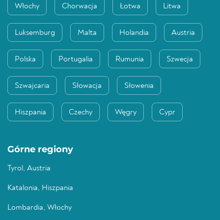
Włochy
Chorwacja
Łotwa
Litwa
Luksemburg
Malta
Holandia
Austria
Polska
Portugalia
Rumunia
Szwecja
Szwajcaria
Słowacja
Słowenia
Hiszpania
Czechy
Węgry
Cypr
Górne regiony
Tyrol, Austria
Katalonia, Hiszpania
Lombardia, Włochy