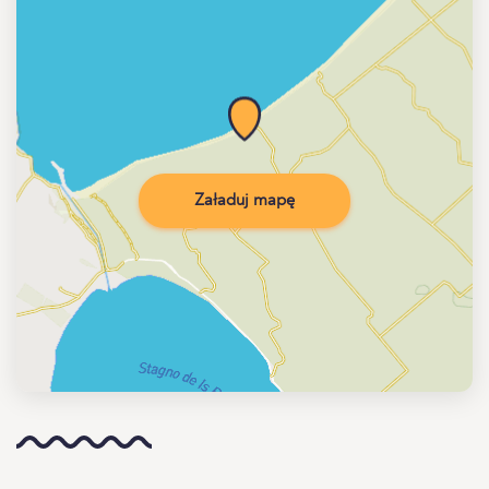
Załaduj mapę