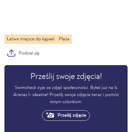
Łatwe miejsce do kąpieli
Plaża
Podziel się
Prześlij swoje zdjęcia!
Swimcheck żyje ze zdjęć społeczności. Byłeś już na Is
Arenas I- idealnie! Prześlij swoje zdjęcia teraz i pomóż
innym członkom.
Prześlij zdjęcie