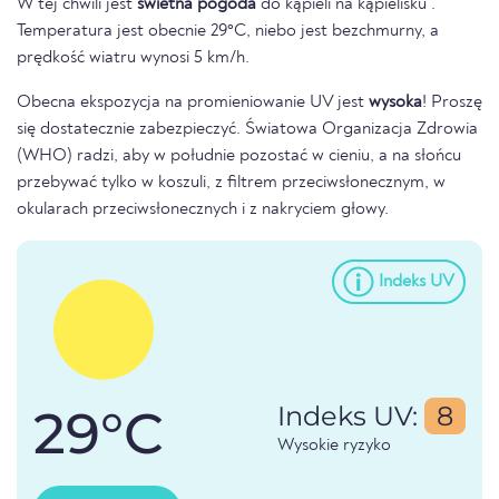
W tej chwili jest
świetna pogoda
do kąpieli na kąpielisku .
Temperatura jest obecnie 29°C, niebo jest bezchmurny, a
prędkość wiatru wynosi 5 km/h.
Obecna ekspozycja na promieniowanie UV jest
wysoka
! Proszę
się dostatecznie zabezpieczyć. Światowa Organizacja Zdrowia
(WHO) radzi, aby w południe pozostać w cieniu, a na słońcu
przebywać tylko w koszuli, z filtrem przeciwsłonecznym, w
okularach przeciwsłonecznych i z nakryciem głowy.
Indeks UV
29°C
Indeks UV:
8
Wysokie ryzyko