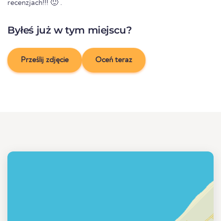
recenzjach!!! 🙂 .
Byłeś już w tym miejscu?
Prześlij zdjęcie
Oceń teraz