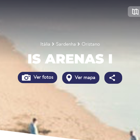
Itália
Sardenha
Oristano
IS ARENAS I
Ver fotos
Ver mapa