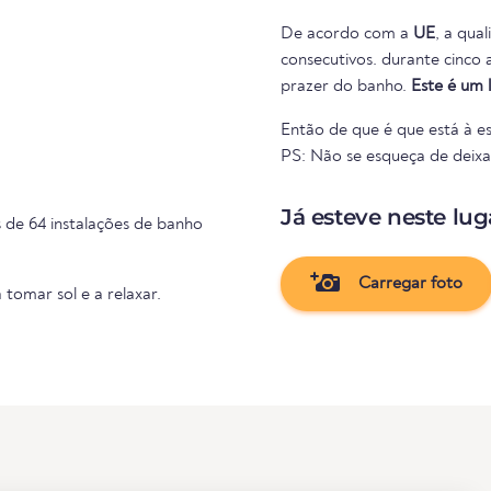
De acordo com a
UE
, a qua
consecutivos. durante cinco anos consecutivos. Portanto, nada se interpõe no caminho do
prazer do banho.
Este é um 
Então de que é que está à es
PS: Não se esqueça de deixar 
Já esteve neste lug
 de 64 instalações de banho
Carregar foto
 tomar sol e a relaxar.