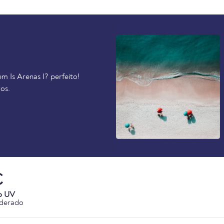
m Is Arenas I? perfeito!
os.
C
o UV
derado