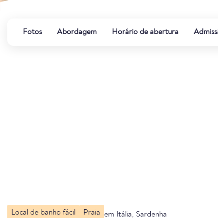
Fotos
Abordagem
Horário de abertura
Admiss
Local de banho fácil
Praia
em Itália, Sardenha