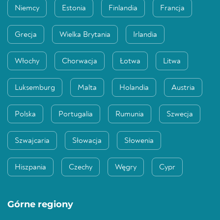
Niemcy
Estonia
Finlandia
Francja
Grecja
Wielka Brytania
Irlandia
Włochy
Chorwacja
Łotwa
Litwa
Luksemburg
Malta
Holandia
Austria
Polska
Portugalia
Rumunia
Szwecja
Szwajcaria
Słowacja
Słowenia
Hiszpania
Czechy
Węgry
Cypr
Górne regiony