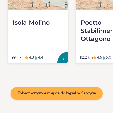
Isola Molino
Poetto
Stabilime
Ottagono
99.4 km
4.3
4.4
112.2 km
4.6
5.0
Zobacz wszystkie miejsca do kąpieli w Sardynia