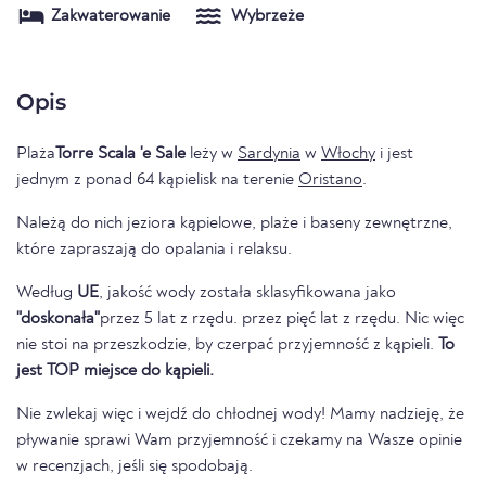
Zakwaterowanie
Wybrzeże
Opis
Plaża
Torre Scala 'e Sale
leży w
Sardynia
w
Włochy
i jest
jednym z ponad 64 kąpielisk na terenie
Oristano
.
Należą do nich jeziora kąpielowe, plaże i baseny zewnętrzne,
które zapraszają do opalania i relaksu.
Według
UE
, jakość wody została sklasyfikowana jako
"doskonała"
przez 5 lat z rzędu. przez pięć lat z rzędu. Nic więc
nie stoi na przeszkodzie, by czerpać przyjemność z kąpieli.
To
jest TOP miejsce do kąpieli.
Nie zwlekaj więc i wejdź do chłodnej wody! Mamy nadzieję, że
pływanie sprawi Wam przyjemność i czekamy na Wasze opinie
w recenzjach, jeśli się spodobają.