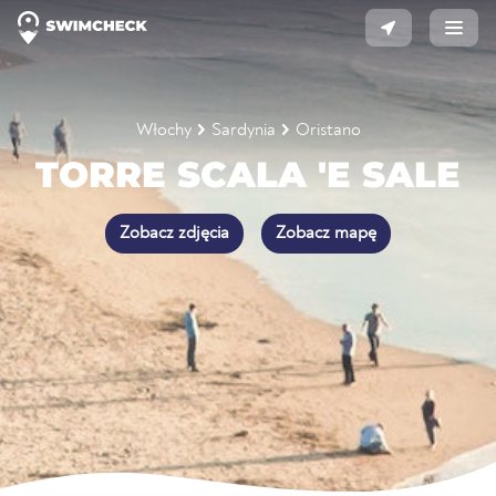
Włochy
Sardynia
Oristano
TORRE SCALA 'E SALE
Zobacz zdjęcia
Zobacz mapę