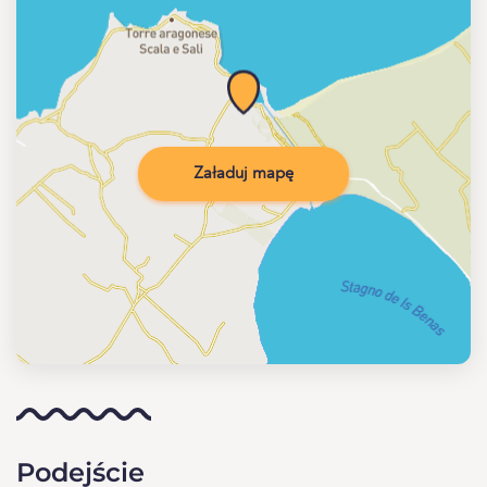
Załaduj mapę
Podejście