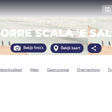
Italië
Sardinië
Oristano
TORRE SCALA 'E SAL
Bekijk foto's
Bekijk kaart
aterkwaliteit
Weer
Gastronomie
Overnachting
Ti