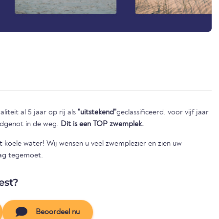
iteit al 5 jaar op rij als
"uitstekend"
geclassificeerd. voor vijf jaar
badgenot in de weg.
Dit is een TOP zwemplek.
het koele water! Wij wensen u veel zwemplezier en zien uw
aag tegemoet.
est?
Beoordeel nu