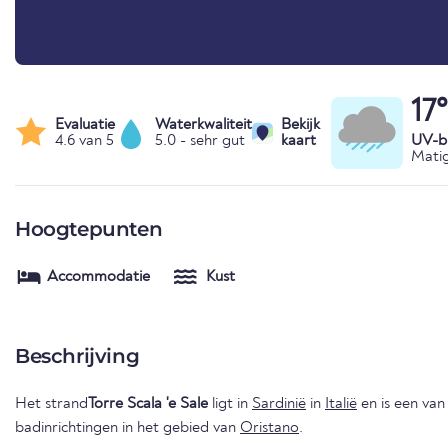
17
Evaluatie
Waterkwaliteit
Bekijk
4.6 van 5
5.0 - sehr gut
kaart
UV-bl
Matig
Hoogtepunten
Accommodatie
Kust
Beschrijving
Het strand
Torre Scala 'e Sale
ligt in
Sardinië
in
Italië
en is een va
badinrichtingen in het gebied van
Oristano
.