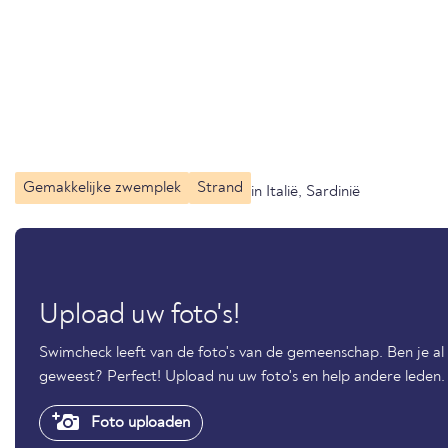
Gemakkelijke zwemplek
Strand
in Italië, Sardinië
Upload uw foto's!
Swimcheck leeft van de foto's van de gemeenschap. Ben je al 
geweest? Perfect! Upload nu uw foto's en help andere leden.
Foto uploaden