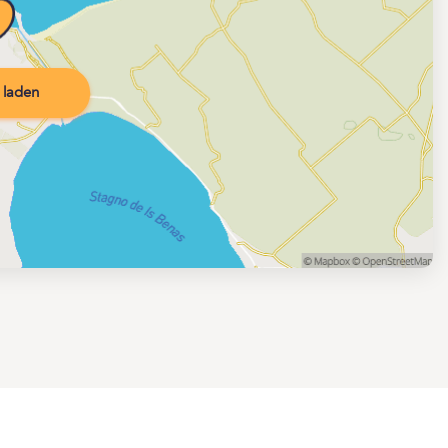
 laden