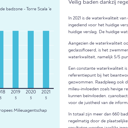
Veilig baden dankzij reg
e badzone - Torre Scala 'e
In 2021 is de waterkwaliteit van
ingediend voor het huidige ver
huidige verslag. De huidige wat
Aangezien de waterkwaliteit ook
geclassificeerd, is het zwemm
waterkwaliteit, namelijk 5/5 pu
Een constante waterkwaliteit i
referentiepunt bij het beantwo
gezwommen. Raadpleeg ook de m
milieu-invloeden zoals hevige r
kunnen beïnvloeden. cyanobacter
5
5
5
5
voor de juistheid van de infor
uropees Milieuagentschap
In totaal zijn meer dan 660 ba
regelmatig door de plaatselijk
resultaten worden jaarlijks ing