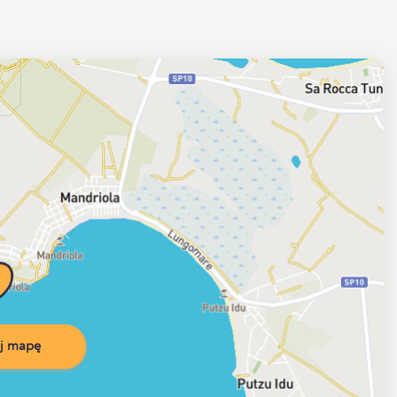
j mapę