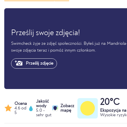
Prześlij swoje zdjęcia!
Swimcheck żyje ze zdjęć społeczności. Byłeś już na Mandriola-la
swoje zdjęcia teraz i pomóż innym członkom.
Prześlij zdjęcie
20°C
Jakość
Ocena
wody
Zobacz
4.6 od
5.0 -
mapę
Ekspozycja n
5
sehr gut
Wysokie ryzyk