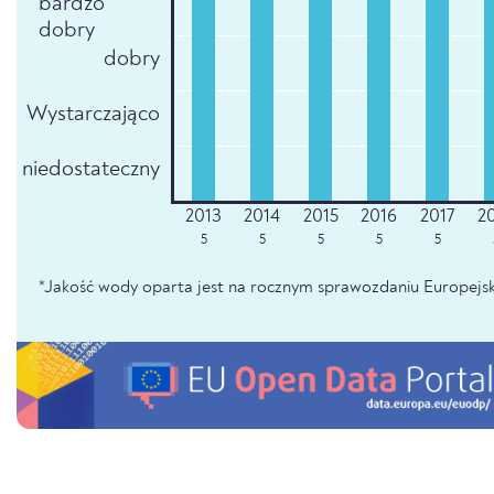
bardzo
dobry
dobry
Wystarczająco
niedostateczny
5
5
5
5
5
*Jakość wody oparta jest na rocznym sprawozdaniu Europejsk