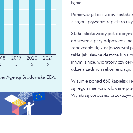
kąpieli.
Ponieważ jakość wody została 
z rzędu, pływanie kąpielisko u
Stała jakość wody jest dobrym z
odniesienia przy odpowiedzi na 
zapoznanie się z najnowszymi p
takie jak ulewne deszcze lub u
innymi sinice, wibratory czy ce
5
5
5
5
udziela żadnych rekomendacji.
iej Agencji Środowiska EEA.
W sumie ponad 660 kąpielisk i 
są regularnie kontrolowane prz
Wyniki są corocznie przekazywa