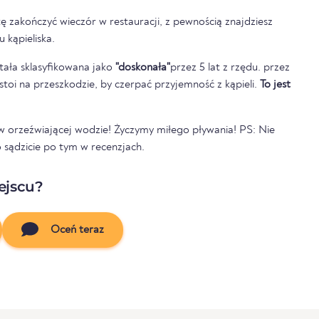
ę zakończyć wieczór w restauracji, z pewnością znajdziesz
 kąpieliska.
tała sklasyfikowana jako
"doskonała"
przez 5 lat z rzędu. przez
e stoi na przeszkodzie, by czerpać przyjemność z kąpieli.
To jest
ę w orzeźwiającej wodzie! Życzymy miłego pływania! PS: Nie
 sądzicie po tym w recenzjach.
ejscu?
Oceń teraz