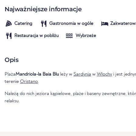
Najważniejsze informacje
Catering
Gastronomia w ogóle
Zakwaterow
Restauracja w pobliżu
Wybrzeże
Opis
Plaża
Mandriola-la Baia Blu
leży w
Sardynia
w
Włochy
i jest jedn
terenie
Oristano
.
Należą do nich jeziora kąpielowe, plaże i baseny zewnętrzne, któr
relaksu.