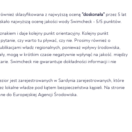
również sklasyfikowana z najwyższą oceną
"doskonała"
przez 5 lat
zyskało najwyższą ocenę jakości wody Swimcheck - 5/5 punktów.
nakiem i daje kolejny punkt orientacyjny. Kolejny punkt
pytanie, czy warto tu pływać, czy nie. Prosimy również o
ublikacjami władz regionalnych, ponieważ wpływy środowiska,
pały, mogą w krótkim czasie negatywnie wpłynąć na jakość. między
rkarie. Swimcheck nie gwarantuje dokładności informacji i nie
jezior jest zarejestrowanych w Sardynia zarejestrowanych, które
ez lokalne władze pod kątem bezpieczeństwa kąpieli. Na stronie
ne do Europejskiej Agencji Środowiska.