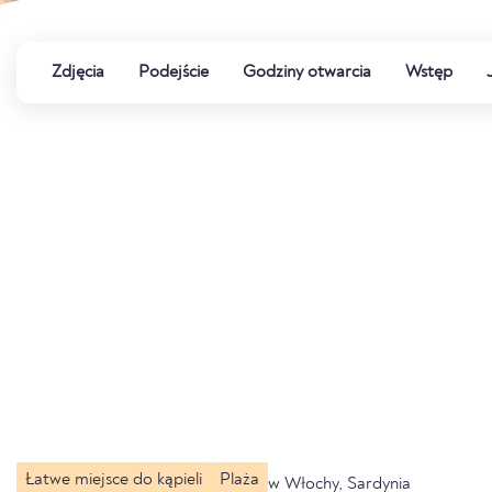
Zdjęcia
Podejście
Godziny otwarcia
Wstęp
Łatwe miejsce do kąpieli
Plaża
w Włochy, Sardynia