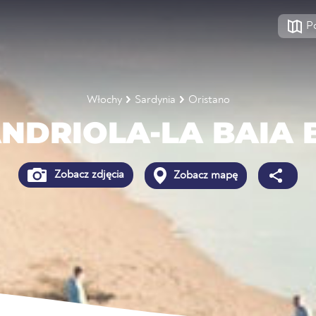
P
Włochy
Sardynia
Oristano
NDRIOLA-LA BAIA 
Zobacz zdjęcia
Zobacz mapę