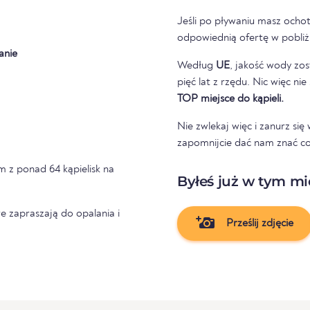
Jeśli po pływaniu masz ochot
odpowiednią ofertę w pobliżu
anie
Według
UE
, jakość wody zos
pięć lat z rzędu. Nic więc ni
TOP miejsce do kąpieli.
Nie zwlekaj więc i zanurz si
zapomnijcie dać nam znać co
ym z ponad 64 kąpielisk na
Byłeś już w tym mi
e zapraszają do opalania i
Prześlij zdjęcie