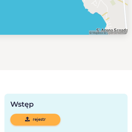
Wstęp
rejestr