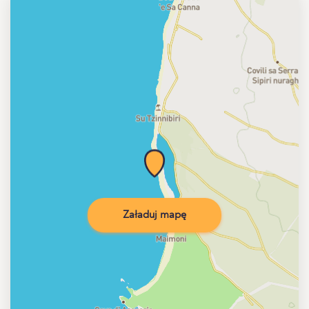
Załaduj mapę