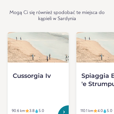
Mogą Ci się również spodobać te miejsca do
kąpieli w Sardynia
Cussorgia Iv
Spiaggia 
'e Strump
90.6 km
3.8
5.0
110.1 km
4.0
5.0