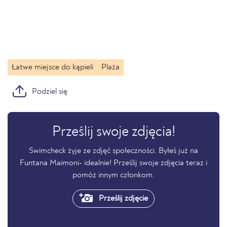
Łatwe miejsce do kąpieli
Plaża
Podziel się
Prześlij swoje zdjęcia!
Swimcheck żyje ze zdjęć społeczności. Byłeś już na
Funtana Maimoni- idealnie! Prześlij swoje zdjęcia teraz i
pomóż innym członkom.
Prześlij zdjęcie