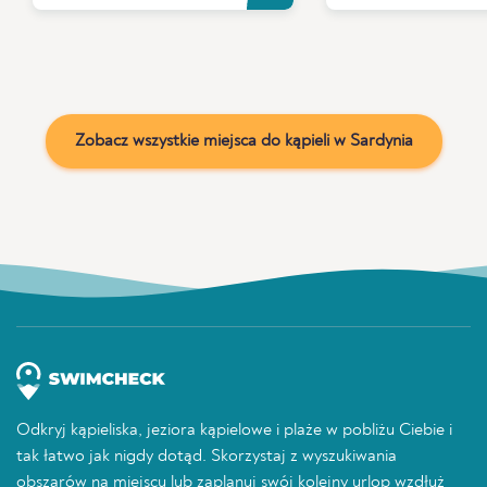
Zobacz wszystkie miejsca do kąpieli w Sardynia
Odkryj kąpieliska, jeziora kąpielowe i plaże w pobliżu Ciebie i
tak łatwo jak nigdy dotąd. Skorzystaj z wyszukiwania
obszarów na miejscu lub zaplanuj swój kolejny urlop wzdłuż