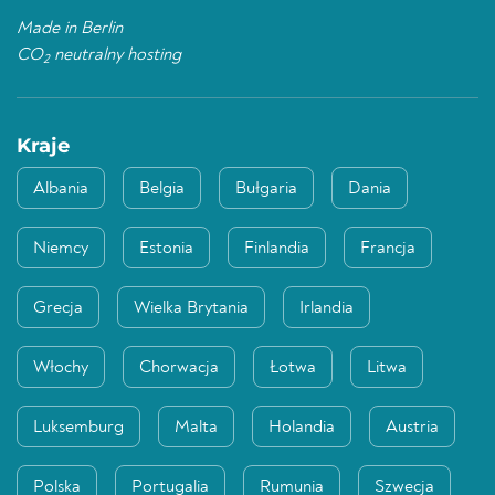
Made in Berlin
CO
neutralny hosting
2
Kraje
Albania
Belgia
Bułgaria
Dania
Niemcy
Estonia
Finlandia
Francja
Grecja
Wielka Brytania
Irlandia
Włochy
Chorwacja
Łotwa
Litwa
Luksemburg
Malta
Holandia
Austria
Polska
Portugalia
Rumunia
Szwecja