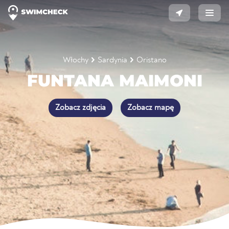
Włochy
Sardynia
Oristano
FUNTANA MAIMONI
Zobacz zdjęcia
Zobacz mapę