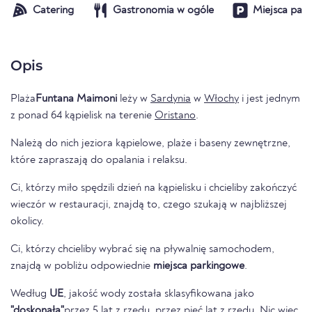
Catering
Gastronomia w ogóle
Miejsca par
Opis
Plaża
Funtana Maimoni
leży w
Sardynia
w
Włochy
i jest jednym
z ponad 64 kąpielisk na terenie
Oristano
.
Należą do nich jeziora kąpielowe, plaże i baseny zewnętrzne,
które zapraszają do opalania i relaksu.
Ci, którzy miło spędzili dzień na kąpielisku i chcieliby zakończyć
wieczór w restauracji, znajdą to, czego szukają w najbliższej
okolicy.
Ci, którzy chcieliby wybrać się na pływalnię samochodem,
znajdą w pobliżu odpowiednie
miejsca parkingowe
.
Według
UE
, jakość wody została sklasyfikowana jako
"doskonała"
przez 5 lat z rzędu. przez pięć lat z rzędu. Nic więc