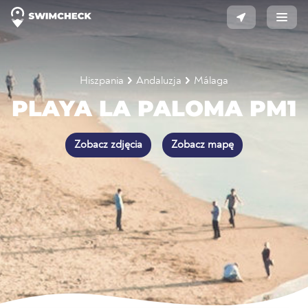
Hiszpania
Andaluzja
Málaga
PLAYA LA PALOMA PM1
Zobacz zdjęcia
Zobacz mapę