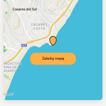
Załaduj mapę