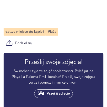
Łatwe miejsce do kąpieli
Plaża
Podziel się
Prześlij swoje zdjęcia!
Swimcheck żyje ze zdjęć społeczności. Byłeś już na
Playa La Paloma Pm1- idealnie! Prześlij swoje zdjęcia
teraz i pomóż innym członkom.
Prześlij zdjęcie