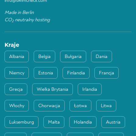
info@swimcheck.com
Made in Berlin
CO
neutralny hosting
2
Kraje
Albania
Belgia
Bułgaria
Dania
Niemcy
Estonia
Finlandia
Francja
Grecja
Wielka Brytania
Irlandia
Włochy
Chorwacja
Łotwa
Litwa
Luksemburg
Malta
Holandia
Austria