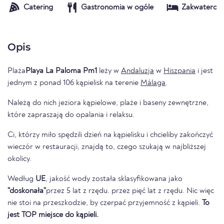
Catering
Gastronomia w ogóle
Zakwaterow
Opis
Plaża
Playa La Paloma Pm1
leży w
Andaluzja
w
Hiszpania
i jest
jednym z ponad 106 kąpielisk na terenie
Málaga
.
Należą do nich jeziora kąpielowe, plaże i baseny zewnętrzne,
które zapraszają do opalania i relaksu.
Ci, którzy miło spędzili dzień na kąpielisku i chcieliby zakończyć
wieczór w restauracji, znajdą to, czego szukają w najbliższej
okolicy.
Według
UE
, jakość wody została sklasyfikowana jako
"doskonała"
przez 5 lat z rzędu. przez pięć lat z rzędu. Nic więc
nie stoi na przeszkodzie, by czerpać przyjemność z kąpieli.
To
jest TOP miejsce do kąpieli.