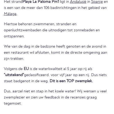
Het strand
Playa La Paloma Pm1
ligt in
Andalusië
in
Spanje
en
is een van de meer dan 106 badinrichtingen in het gebied van
Málaga
.
Hiertoe behoren zwemmeren, stranden en
openluchtzwembaden die uitnodigen tot zonnebaden en
ontspannen.
Wie van de dag in de badzone heeft genoten en de avond in
een restaurant wil afsluiten, komt in de directe omgeving aan
zijn trekken.
Volgens de
EU
is de waterkwaliteit al 5 jaar op rij als
"uitstekend"
geclassificeerd. voor vijf jaar op een rij. Dus niets
staat badgenot in de weg.
Dit is een TOP zwemplek.
Dus, aarzel niet en stap in het koele water! Wij wensen u veel
zwemplezier en zien uw feedback in de recensies graag
tegemoet.