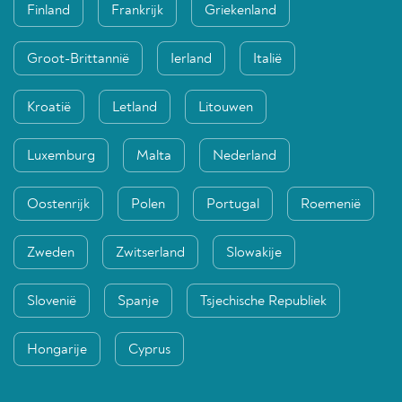
Finland
Frankrijk
Griekenland
Groot-Brittannië
Ierland
Italië
Kroatië
Letland
Litouwen
Luxemburg
Malta
Nederland
Oostenrijk
Polen
Portugal
Roemenië
Zweden
Zwitserland
Slowakije
Slovenië
Spanje
Tsjechische Republiek
Hongarije
Cyprus