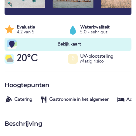
Evaluatie
Waterkwaliteit
4.2 van 5
5.0 - sehr gut
Bekijk kaart
20°C
UV-blootstelling
6
Matig risico
Hoogtepunten
Catering
Gastronomie in het algemeen
Acc
Beschrijving