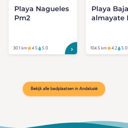
Playa Nagueles
Playa Baj
Pm2
almayate
30.1 km
4.5
5.0
104.5 km
4.2
5.0
Bekijk alle badplaatsen in Andalusië