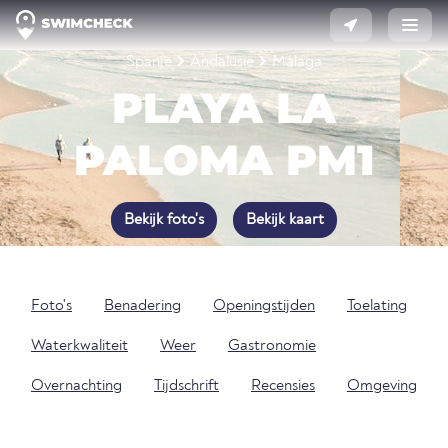
Spanje
Andalusië
Málaga
PLAYA LA
PALOMA PM1
Bekijk foto's
Bekijk kaart
Foto's
Benadering
Openingstijden
Toelating
Waterkwaliteit
Weer
Gastronomie
Overnachting
Tijdschrift
Recensies
Omgeving