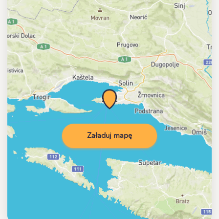
Załaduj mapę