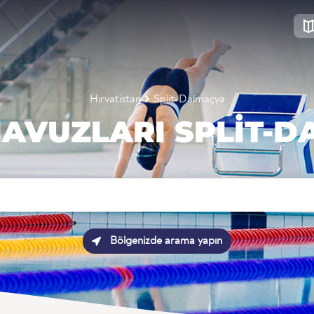
Hırvatistan
Split-Dalmaçya
AVUZLARI SPLIT-
Bölgenizde arama yapın