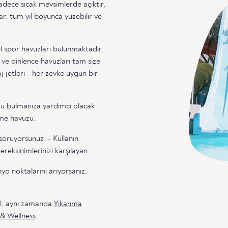
sadece sıcak mevsimlerde açıktır,
r. tüm yıl boyunca yüzebilir ve
zel spor havuzları bulunmaktadır.
 ve dinlence havuzları tam size
j jetleri - her zevke uygun bir
zu bulmanıza yardımcı olacak
zme havuzu.
soruyorsunuz. - Kullanın
reksinimlerinizi karşılayan.
o noktalarını arıyorsanız,
il, aynı zamanda
Yıkanma
 & Wellness
.