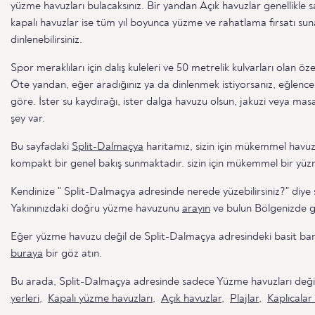
yüzme havuzları bulacaksınız. Bir yandan Açık havuzlar genellikle 
kapalı havuzlar ise tüm yıl boyunca yüzme ve rahatlama fırsatı suna
dinlenebilirsiniz.
Spor meraklıları için dalış kuleleri ve 50 metrelik kulvarları olan ö
Öte yandan, eğer aradığınız ya da dinlenmek istiyorsanız, eğlence
göre. İster su kaydırağı, ister dalga havuzu olsun, jakuzi veya masa
şey var.
Bu sayfadaki
Split-Dalmaçya
haritamız, sizin için mükemmel havu
kompakt bir genel bakış sunmaktadır. sizin için mükemmel bir yü
Kendinize " Split-Dalmaçya adresinde nerede yüzebilirsiniz?" diye 
Yakınınızdaki doğru yüzme havuzunu
arayın
ve bulun Bölgenizde ge
Eğer yüzme havuzu değil de Split-Dalmaçya adresindeki basit bany
buraya
bir göz atın.
Bu arada, Split-Dalmaçya adresinde sadece Yüzme havuzları değ
yerleri
,
Kapalı yüzme havuzları
,
Açık havuzlar
,
Plajlar
,
Kaplıcalar