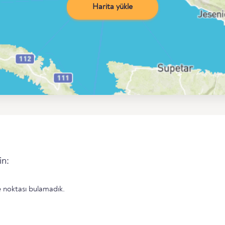
Harita yükle
in:
 noktası bulamadık.