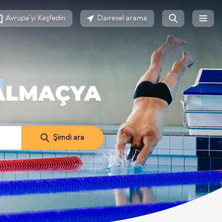
Avrupa'yı Keşfedin
Dairesel arama
DALMAÇYA
Şimdi ara