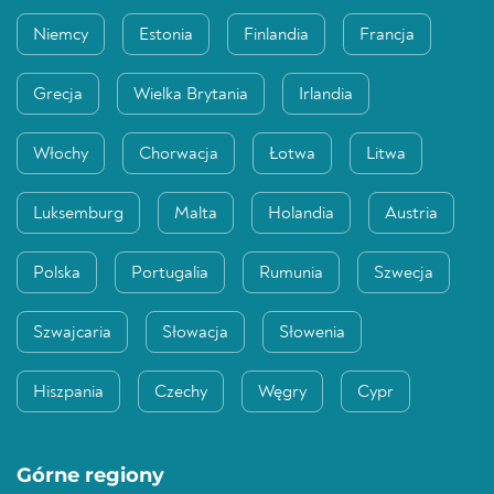
Niemcy
Estonia
Finlandia
Francja
Grecja
Wielka Brytania
Irlandia
Włochy
Chorwacja
Łotwa
Litwa
Luksemburg
Malta
Holandia
Austria
Polska
Portugalia
Rumunia
Szwecja
Szwajcaria
Słowacja
Słowenia
Hiszpania
Czechy
Węgry
Cypr
Górne regiony