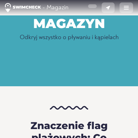
- Magazin
MAGAZYN
Odkryj wszystko o pływaniu i kąpielach
Znaczenie flag
plażowych: Co