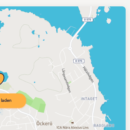
 laden