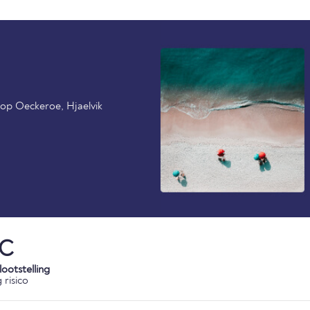
 op Oeckeroe, Hjaelvik
°C
ootstelling
 risico