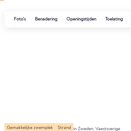
Foto's
Benadering
Openingstijden
Toelating
Gemakkelijke zwemplek
Strand
in Zweden, Vaestsverige