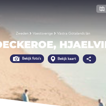
Zweden
Vaestsverige
Västra Götalands län
OECKEROE, HJAELVI
Bekijk foto's
Bekijk kaart