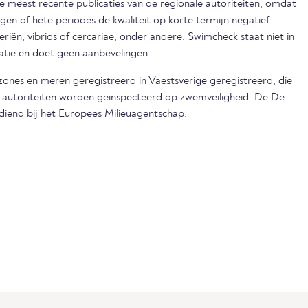
eest recente publicaties van de regionale autoriteiten, omdat
egen of hete periodes de kwaliteit op korte termijn negatief
iën, vibrios of cercariae, onder andere. Swimcheck staat niet in
matie en doet geen aanbevelingen.
dzones en meren geregistreerd in Vaestsverige geregistreerd, die
e autoriteiten worden geïnspecteerd op zwemveiligheid. De De
ediend bij het Europees Milieuagentschap.