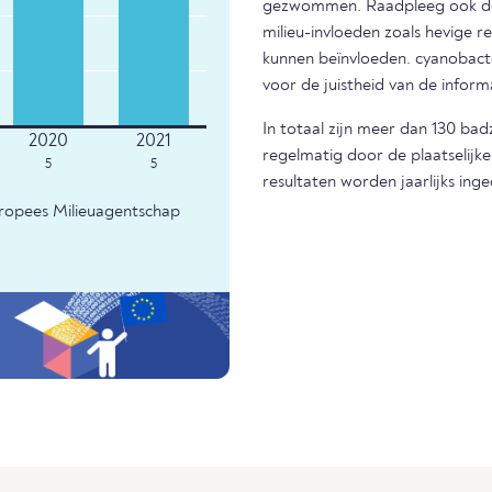
gezwommen. Raadpleeg ook de m
milieu-invloeden zoals hevige r
kunnen beïnvloeden. cyanobacter
voor de juistheid van de infor
In totaal zijn meer dan 130 ba
regelmatig door de plaatselijk
5
5
resultaten worden jaarlijks ing
uropees Milieuagentschap