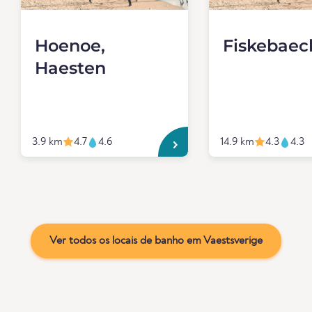
Hoenoe,
Fiskebaec
Haesten
3.9 km
4.7
4.6
14.9 km
4.3
4.3
Ver todos os locais de banho em Vaestsverige