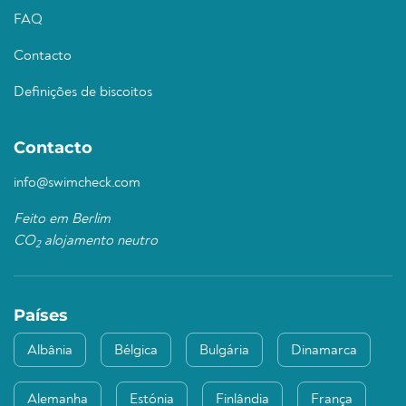
FAQ
Contacto
Definições de biscoitos
Contacto
info@swimcheck.com
Feito em Berlim
CO
alojamento neutro
2
Países
Albânia
Bélgica
Bulgária
Dinamarca
Alemanha
Estónia
Finlândia
França