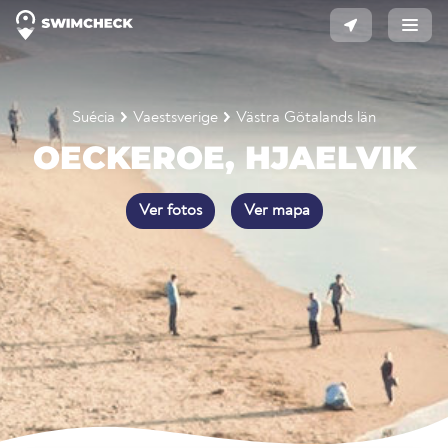
Suécia
Vaestsverige
Västra Götalands län
OECKEROE, HJAELVIK
Ver fotos
Ver mapa