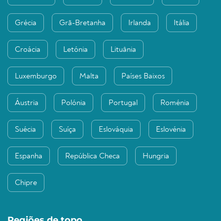
Grécia
Grã-Bretanha
Irlanda
Itália
Croácia
Letónia
Lituânia
Luxemburgo
Malta
Países Baixos
Áustria
Polónia
Portugal
Roménia
Suécia
Suíça
Eslováquia
Eslovénia
Espanha
República Checa
Hungria
Chipre
Regiões de topo