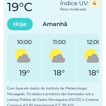
19°C
Índice UV:
4
Risco moderado
Hoje
Amanhã
10:00
11:00
12:00
19°
18°
18°
Com base em dados do Instituto de Meteorologia
Norueguês. Os dados e produtos são licenciados sob a
Licença Pública de Dados Norueguesa (NLOD) e Creative
Common 4.0 BY International (CC BY 4.0).