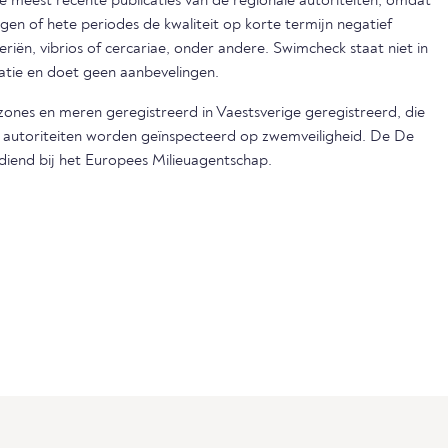
eest recente publicaties van de regionale autoriteiten, omdat
egen of hete periodes de kwaliteit op korte termijn negatief
iën, vibrios of cercariae, onder andere. Swimcheck staat niet in
matie en doet geen aanbevelingen.
dzones en meren geregistreerd in Vaestsverige geregistreerd, die
e autoriteiten worden geïnspecteerd op zwemveiligheid. De De
ediend bij het Europees Milieuagentschap.