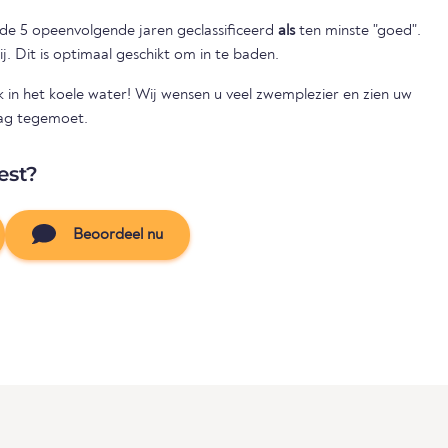
nde 5 opeenvolgende jaren geclassificeerd
als
ten minste "goed".
ij. Dit is optimaal geschikt om in te baden.
ik in het koele water! Wij wensen u veel zwemplezier en zien uw
aag tegemoet.
est?
Beoordeel nu