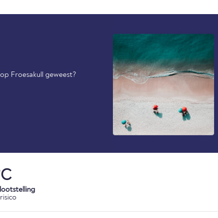
 op Froesakull geweest?
°C
ootstelling
risico