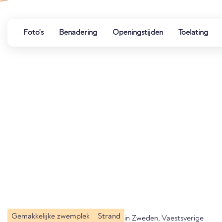
Foto's
Benadering
Openingstijden
Toelating
Gemakkelijke zwemplek
Strand
in Zweden, Vaestsverige