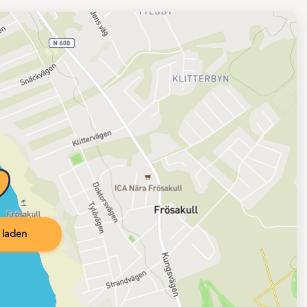
 laden