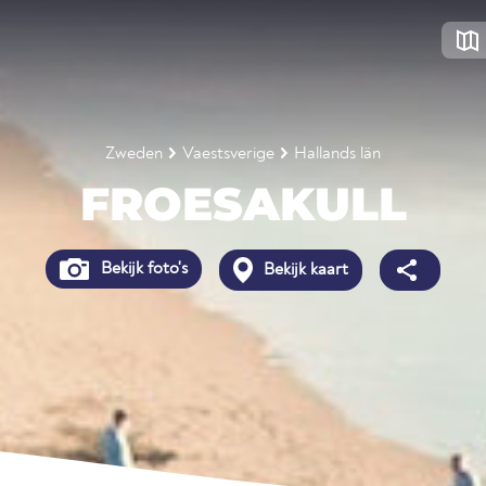
Zweden
Vaestsverige
Hallands län
FROESAKULL
Bekijk foto's
Bekijk kaart