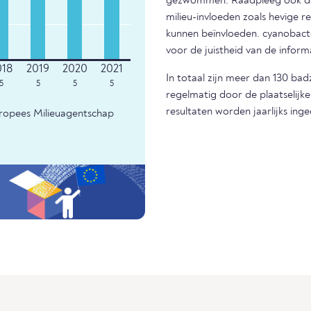
gezwommen. Raadpleeg ook de m
milieu-invloeden zoals hevige r
kunnen beïnvloeden. cyanobacter
voor de juistheid van de infor
In totaal zijn meer dan 130 ba
5
5
5
5
regelmatig door de plaatselijk
resultaten worden jaarlijks ing
uropees Milieuagentschap