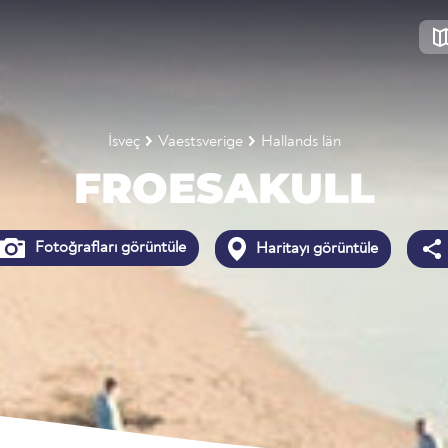
İsveç
Vaestsverige
Hallands län
FROESAKULL
Fotoğrafları görüntüle
Haritayı görüntüle