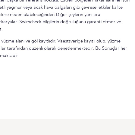
n başka bir referans noktası. Lütfen bölgesel makamların en son
etli yağmur veya sıcak hava dalgaları gibi çevresel etkiler kalite
ilere neden olabileceğinden Diğer şeylerin yanı sıra
serkaryalar. Swimcheck bilgilerin doğruluğunu garanti etmez ve
z.
 yüzme alanı ve göl kayıtlıdır. Vaestsverige kayıtlı olup, yüzme
lar tarafından düzenli olarak denetlenmektedir. Bu Sonuçlar her
lmaktadır.