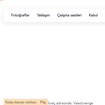
Fotoğraflar
Yaklaşım
Çalışma saatleri
Kabul
Kolay banyo noktası
Plaj
İsveç adresinde, Vaestsverige