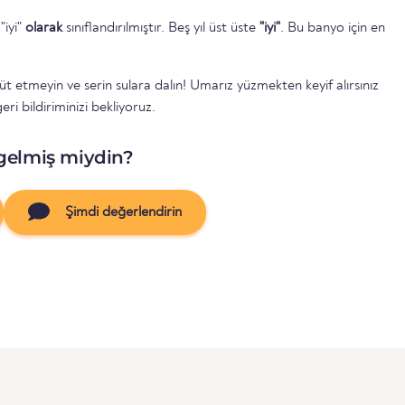
"iyi"
olarak
sınıflandırılmıştır. Beş yıl üst üste
"iyi"
. Bu banyo için en
 etmeyin ve serin sulara dalın! Umarız yüzmekten keyif alırsınız
ri bildiriminizi bekliyoruz.
gelmiş miydin?
Şimdi değerlendirin