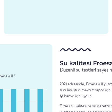
Su kalitesi Froes
Düzenli su testleri sayes
oesakull *.
2021 adresinde, Froesakull yüzme
sunulmuştur. mevcut rapor için 
iyi
banyo için uygun.
Tutarlı su kalitesi iyi bir işare