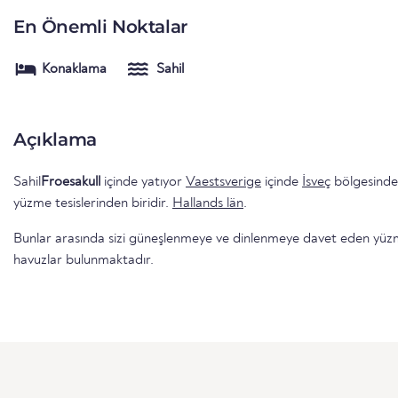
En Önemli Noktalar
Konaklama
Sahil
Açıklama
Sahil
Froesakull
içinde yatıyor
Vaestsverige
içinde
İsveç
bölgesinde
yüzme tesislerinden biridir.
Hallands län
.
Bunlar arasında sizi güneşlenmeye ve dinlenmeye davet eden yüzme 
havuzlar bulunmaktadır.