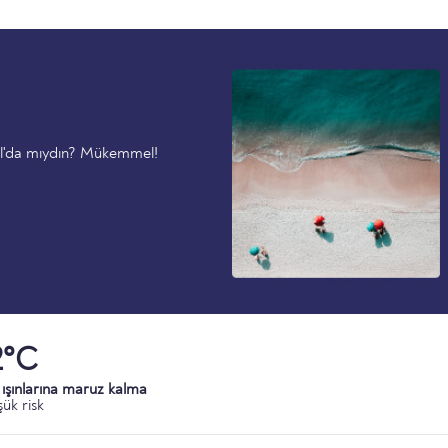
ll'da mıydın? Mükemmel!
2°C
ışınlarına maruz kalma
ük risk