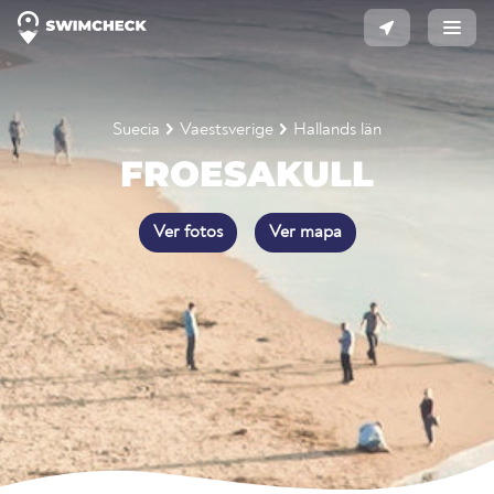
Suecia
Vaestsverige
Hallands län
FROESAKULL
Ver fotos
Ver mapa