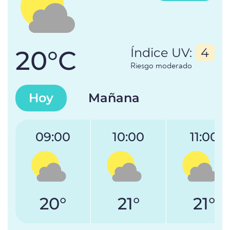
20°C
Índice UV:
4
Riesgo moderado
Hoy
Mañana
09:00
10:00
11:00
20°
21°
21°