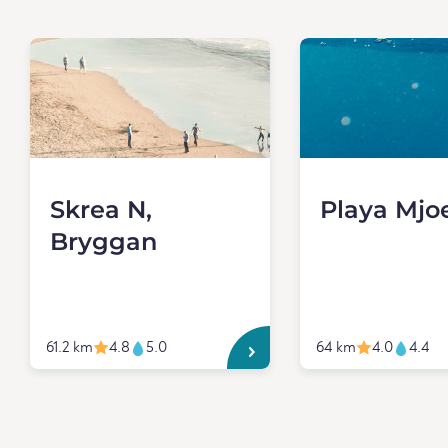
Skrea N,
Playa Mjo
Bryggan
61.2 km
4.8
5.0
64 km
4.0
4.4