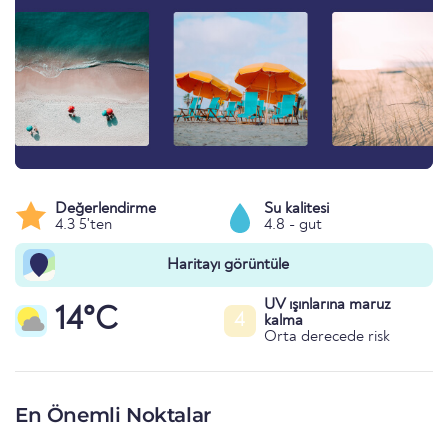
Değerlendirme
Su kalitesi
4.3 5'ten
4.8 - gut
Haritayı görüntüle
UV ışınlarına maruz
14°C
4
kalma
Orta derecede risk
En Önemli Noktalar