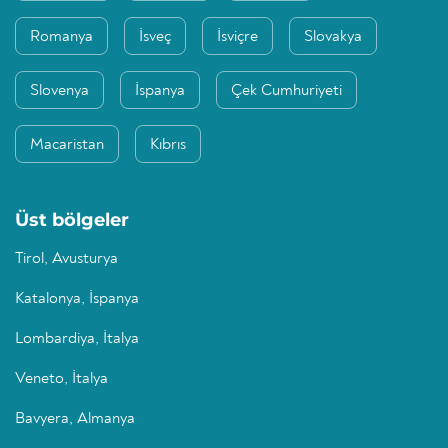
Romanya
İsveç
İsviçre
Slovakya
Slovenya
İspanya
Çek Cumhuriyeti
Macaristan
Kıbrıs
Üst bölgeler
Tirol, Avusturya
Katalonya, İspanya
Lombardiya, İtalya
Veneto, İtalya
Bavyera, Almanya