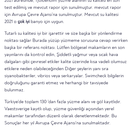
2021 adresinde, Tjoloeholm yüzme alanının su kalitesi en son
test edilmiş ve mevcut rapor için sunulmuştur. mevcut rapor
için Avrupa Çevre Ajansı'na sunulmuştur. Mevcut su kalitesi
2021 o
çok iyi
banyo için uygun.
Tutarlı su kalitesi iyi bir işarettir ve size başka bir yönlendirme
noktası sağlar Burada yüzüp yüzmeme sorusuna cevap verirken
başka bir referans noktası. Lütfen bölgesel makamların en son
yayınlarını da kontrol edin, Şiddetli yağmur veya sıcak hava
dalgaları gibi çevresel etkiler kalite üzerinde kısa vadeli olumsuz
etkilere neden olabileceğinden Diğer şeylerin yanı sıra
siyanobakteriler, vibrios veya serkaryalar. Swimcheck bilgilerin
doğruluğunu garanti etmez ve herhangi bir tavsiyede
bulunmaz.
Türkiye'de toplam 130 'dan fazla yüzme alanı ve göl kayıtlıdır.
Vaestsverige kayıtlı olup, yüzme güvenliği açısından yerel
makamlar tarafından düzenli olarak denetlenmektedir. Bu
Sonuçlar her yıl Avrupa Çevre Ajansı'na sunulmaktadır.