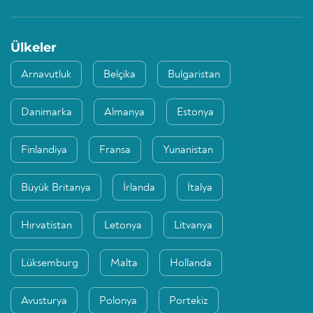
Ülkeler
Arnavutluk
Belçika
Bulgaristan
Danimarka
Almanya
Estonya
Finlandiya
Fransa
Yunanistan
Büyük Britanya
İrlanda
İtalya
Hırvatistan
Letonya
Litvanya
Lüksemburg
Malta
Hollanda
Avusturya
Polonya
Portekiz