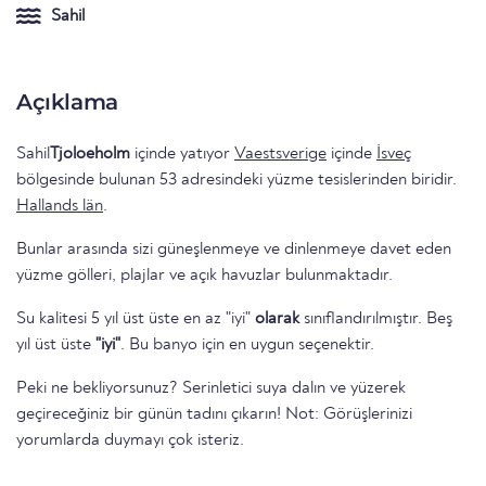
Sahil
Açıklama
Sahil
Tjoloeholm
içinde yatıyor
Vaestsverige
içinde
İsveç
bölgesinde bulunan 53 adresindeki yüzme tesislerinden biridir.
Hallands län
.
Bunlar arasında sizi güneşlenmeye ve dinlenmeye davet eden
yüzme gölleri, plajlar ve açık havuzlar bulunmaktadır.
Su kalitesi 5 yıl üst üste en az "iyi"
olarak
sınıflandırılmıştır. Beş
yıl üst üste
"iyi"
. Bu banyo için en uygun seçenektir.
Peki ne bekliyorsunuz? Serinletici suya dalın ve yüzerek
geçireceğiniz bir günün tadını çıkarın! Not: Görüşlerinizi
yorumlarda duymayı çok isteriz.