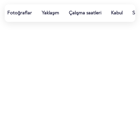
Fotoğraflar
Yaklaşım
Çalışma saatleri
Kabul
Su k