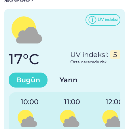
dayanmaktadır.
UV indeksi
17°C
UV indeksi:
5
Orta derecede risk
Bugün
Yarın
10:00
11:00
12:00