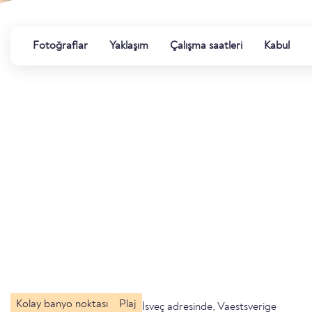
Fotoğraflar
Yaklaşım
Çalışma saatleri
Kabul
Kolay banyo noktası
Plaj
İsveç adresinde, Vaestsverige