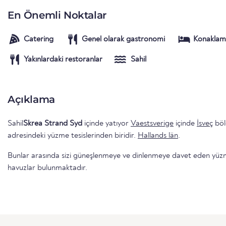
En Önemli Noktalar
Catering
Genel olarak gastronomi
Konaklam
Yakınlardaki restoranlar
Sahil
Açıklama
Sahil
Skrea Strand Syd
içinde yatıyor
Vaestsverige
içinde
İsveç
böl
adresindeki yüzme tesislerinden biridir.
Hallands län
.
Bunlar arasında sizi güneşlenmeye ve dinlenmeye davet eden yüzme 
havuzlar bulunmaktadır.