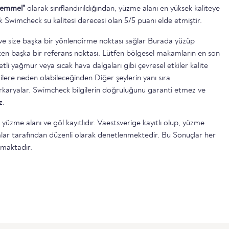
emmel"
olarak sınıflandırıldığından, yüzme alanı en yüksek kaliteye
k Swimcheck su kalitesi derecesi olan 5/5 puanı elde etmiştir.
ttir ve size başka bir yönlendirme noktası sağlar Burada yüzüp
n başka bir referans noktası. Lütfen bölgesel makamların en son
etli yağmur veya sıcak hava dalgaları gibi çevresel etkiler kalite
ilere neden olabileceğinden Diğer şeylerin yanı sıra
serkaryalar. Swimcheck bilgilerin doğruluğunu garanti etmez ve
z.
 yüzme alanı ve göl kayıtlıdır. Vaestsverige kayıtlı olup, yüzme
lar tarafından düzenli olarak denetlenmektedir. Bu Sonuçlar her
lmaktadır.