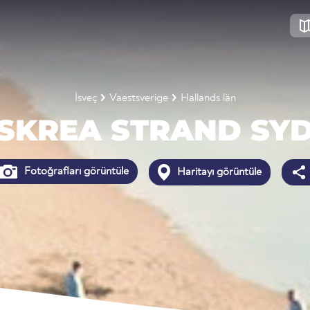
İsveç
Vaestsverige
Hallands län
SKREA STRAND SY
Fotoğrafları görüntüle
Haritayı görüntüle