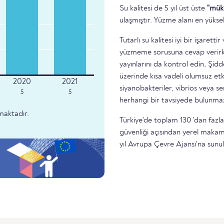
Su kalitesi de 5 yıl üst üste
"mük
ulaşmıştır. Yüzme alanı en yükse
Tutarlı su kalitesi iyi bir işare
yüzmeme sorusuna cevap verirke
yayınlarını da kontrol edin, Şidd
üzerinde kısa vadeli olumsuz etk
siyanobakteriler, vibrios veya 
5
5
herhangi bir tavsiyede bulunma
maktadır.
Türkiye'de toplam 130 'dan fazla
güvenliği açısından yerel makam
yıl Avrupa Çevre Ajansı'na sunu