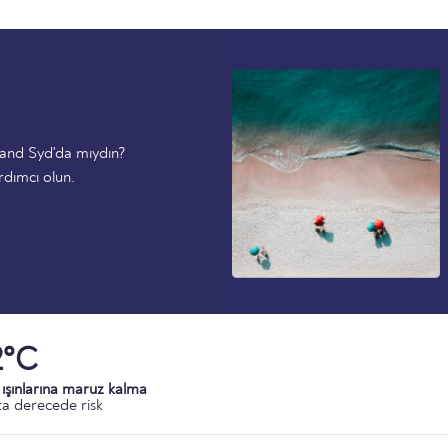
rand Syd'da mıydın?
rdımcı olun.
2°C
ışınlarına maruz kalma
a derecede risk