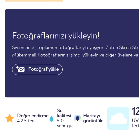
Fotoğraflarınızı yükleyin!
Swimcheck, toplumun fotoğraflarıyla yaşıyor. Zaten Skrea St
Mükemmel! Fotoğraflarınızı şimdi yükleyin ve diğer üyelere ya
Fotoğraf yükle
1
Su
Değerlendirme
kalitesi
Haritayı
4.2 5'ten
5.0 -
görüntüle
UV 
sehr gut
Ort