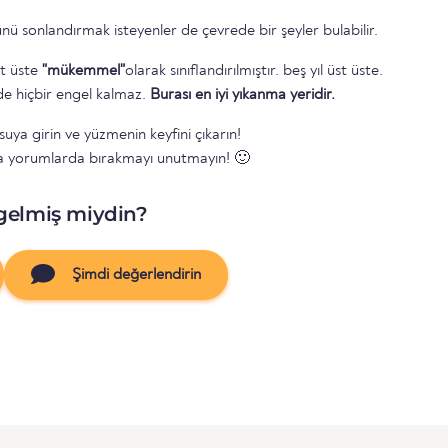
nü sonlandırmak isteyenler de çevrede bir şeyler bulabilir.
st üste
"mükemmel"
olarak sınıflandırılmıştır. beş yıl üst üste.
e hiçbir engel kalmaz.
Burası en iyi yıkanma yeridir.
suya girin ve yüzmenin keyfini çıkarın!
a yorumlarda bırakmayı unutmayın! 🙂
gelmiş miydin?
Şimdi değerlendirin