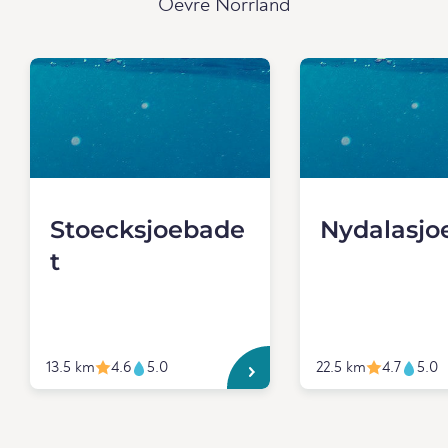
Oevre Norrland
Stoecksjoebade
Nydalasjo
t
13.5 km
4.6
5.0
22.5 km
4.7
5.0