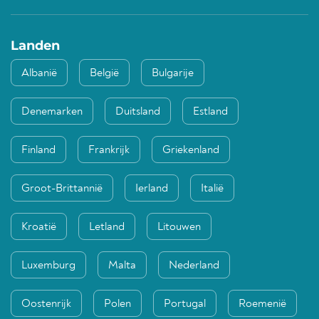
Landen
Albanië
België
Bulgarije
Denemarken
Duitsland
Estland
Finland
Frankrijk
Griekenland
Groot-Brittannië
Ierland
Italië
Kroatië
Letland
Litouwen
Luxemburg
Malta
Nederland
Oostenrijk
Polen
Portugal
Roemenië