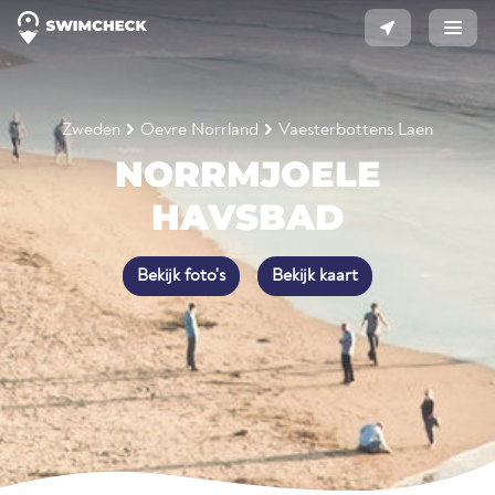
Zweden
Oevre Norrland
Vaesterbottens Laen
NORRMJOELE
HAVSBAD
Bekijk foto's
Bekijk kaart