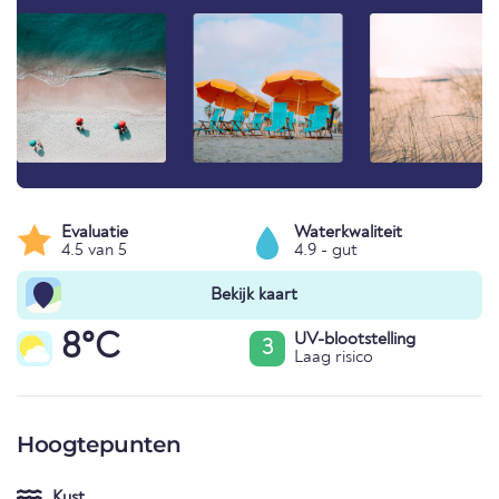
Evaluatie
Waterkwaliteit
4.5 van 5
4.9 - gut
Bekijk kaart
8°C
UV-blootstelling
3
Laag risico
Hoogtepunten
Kust