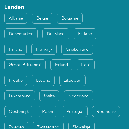
Landen
Albanië
België
Bulgarije
Denemarken
Duitsland
Estland
Finland
Frankrijk
Griekenland
Groot-Brittannië
Ierland
Italië
Kroatië
Letland
Litouwen
Luxemburg
Malta
Nederland
Oostenrijk
Polen
Portugal
Roemenië
Zweden
Zwitserland
Slowakije