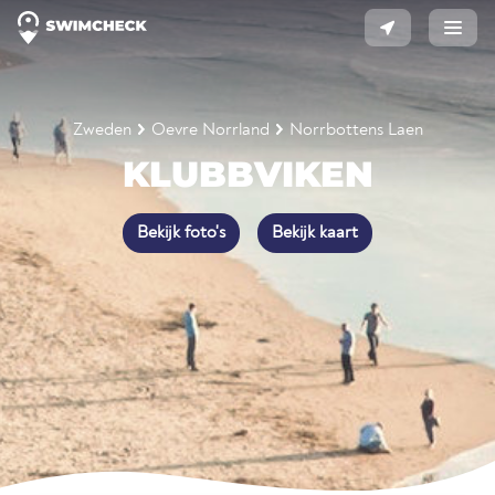
Zweden
Oevre Norrland
Norrbottens Laen
KLUBBVIKEN
Bekijk foto's
Bekijk kaart