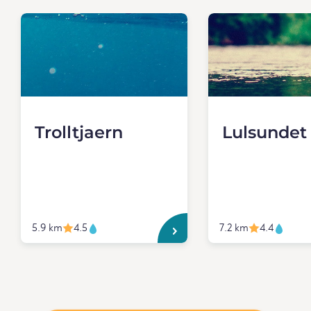
Trolltjaern
Lulsundet
5.9 km
4.5
7.2 km
4.4