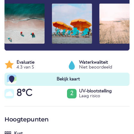
Evaluatie
Waterkwaliteit
4.3 van 5
Niet beoordeeld
Bekijk kaart
8°C
UV-blootstelling
2
Laag risico
Hoogtepunten
Kust