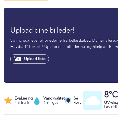
Upload dine billeder!
Swimcheck lever af billederne fra fællesskabet. Du har aller
Havsbad? Perfekt! Upload dine billeder nu, og hjælp andre
Upload foto
8°C
Evaluering
Vandkvalitet
Se
4.5 fra 5
4.9 - gut
kort
UV-eks
Lav risi