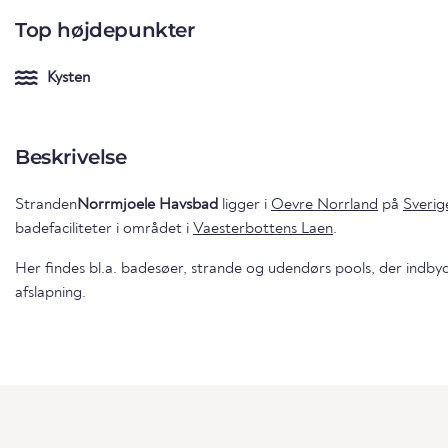
Top højdepunkter
Kysten
Beskrivelse
Stranden
Norrmjoele Havsbad
ligger i
Oevre Norrland
på
Sverig
badefaciliteter i området i
Vaesterbottens Laen
.
Her findes bl.a. badesøer, strande og udendørs pools, der indbyd
afslapning.