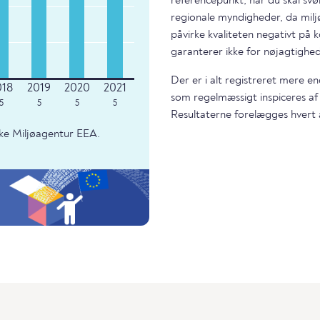
referencepunkt, når du skal svø
regionale myndigheder, da miljø
påvirke kvaliteten negativt på k
garanterer ikke for nøjagtighed
Der er i alt registreret mere e
som regelmæssigt inspiceres af
5
5
5
5
Resultaterne forelægges hvert 
ke Miljøagentur EEA.