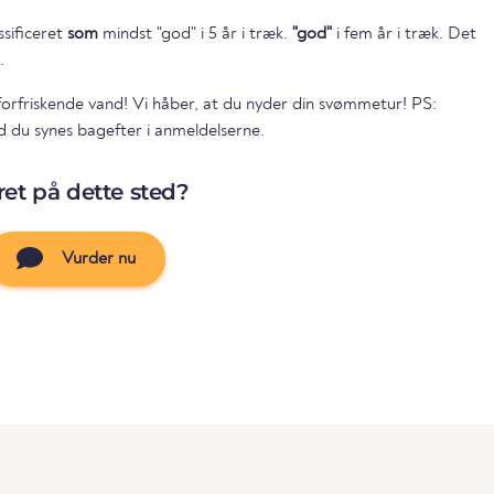
ssificeret
som
mindst "god" i 5 år i træk.
"god"
i fem år i træk. Det
.
 forfriskende vand! Vi håber, at du nyder din svømmetur! PS:
ad du synes bagefter i anmeldelserne.
et på dette sted?
Vurder nu