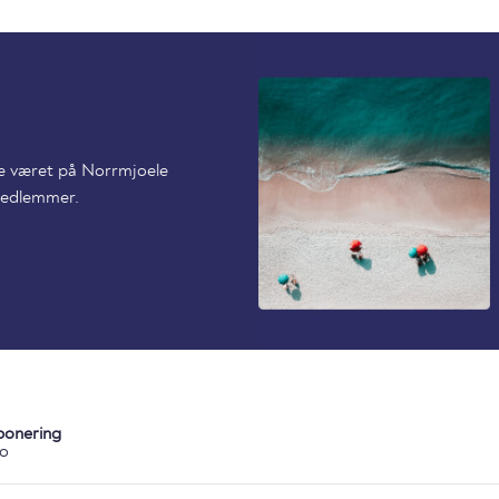
ede været på Norrmjoele
 medlemmer.
ponering
ko