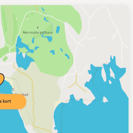
s kort