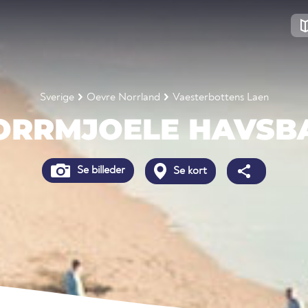
Sverige
Oevre Norrland
Vaesterbottens Laen
ORRMJOELE HAVSB
Se billeder
Se kort