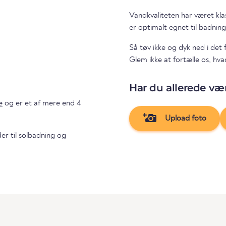
Vandkvaliteten har været kla
er optimalt egnet til badning
Så tøv ikke og dyk ned i det
Glem ikke at fortælle os, hv
Har du allerede vær
e
og er et af mere end 4
Upload foto
er til solbadning og