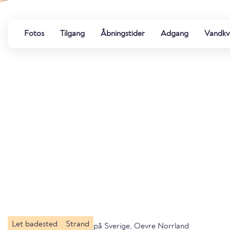
Fotos
Tilgang
Åbningstider
Adgang
Vandkva
Let badested
Strand
på Sverige, Oevre Norrland