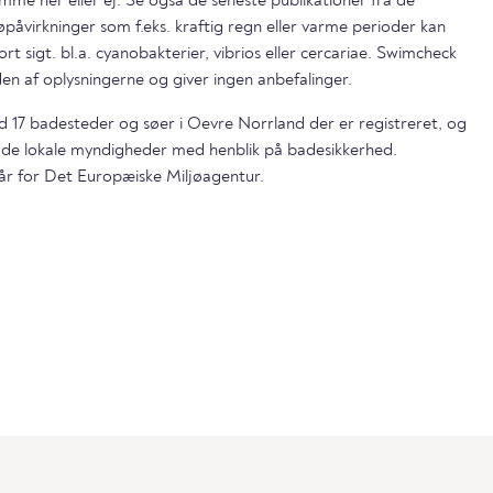
mme her eller ej. Se også de seneste publikationer fra de
påvirkninger som f.eks. kraftig regn eller varme perioder kan
ort sigt. bl.a. cyanobakterier, vibrios eller cercariae. Swimcheck
en af oplysningerne og giver ingen anbefalinger.
nd 17 badesteder og søer i Oevre Norrland der er registreret, og
 de lokale myndigheder med henblik på badesikkerhed.
år for Det Europæiske Miljøagentur.