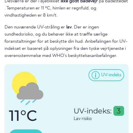
Desværre er der i øjeblikket
ikke godt badevejr
på badestedet
. Temperaturen er 11 °C, himlen er regnfuld, og
vindhastigheden er 8 km/t.
Den nuværende UV-stråling er
lav
. Der er ingen
sundhedsrisiko, og du behøver ikke at træffe særlige
foranstaltninger for at beskytte din hud. Anbefalingen for UV-
indekset er baseret på oplysninger fra den tyske vejrtjeneste i
overensstemmelse med WHO's beskyttelsesanbefalinger.
UV-indeks
11°C
UV-indeks:
3
Lav risiko