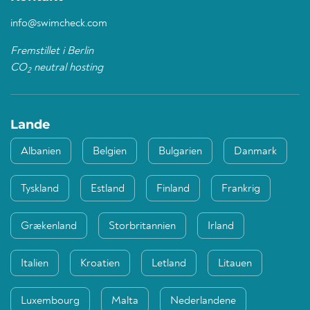
info@swimcheck.com
Fremstillet i Berlin
CO
neutral hosting
2
Lande
Albanien
Belgien
Bulgarien
Danmark
Tyskland
Estland
Finland
Frankrig
Grækenland
Storbritannien
Irland
Italien
Kroatien
Letland
Litauen
Luxembourg
Malta
Nederlandene