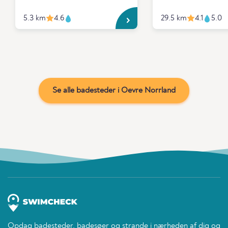
5.3 km
4.6
29.5 km
4.1
5.0
Se alle badesteder i Oevre Norrland
Opdag badesteder, badesøer og strande i nærheden af dig og