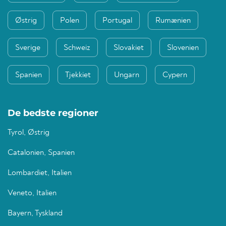
Østrig
Polen
Portugal
Rumænien
Sverige
Schweiz
Slovakiet
Slovenien
Spanien
Tjekkiet
Ungarn
Cypern
De bedste regioner
Tyrol, Østrig
Catalonien, Spanien
Lombardiet, Italien
Veneto, Italien
Bayern, Tyskland