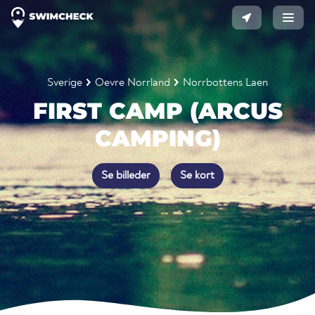
Sverige
Oevre Norrland
Norrbottens Laen
FIRST CAMP (ARCUS
CAMPING)
Se billeder
Se kort