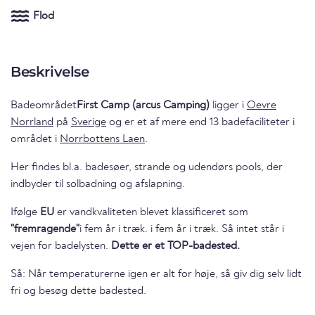
Flod
Beskrivelse
Badeområdet
First Camp (arcus Camping)
ligger i
Oevre
Norrland
på
Sverige
og er et af mere end 13 badefaciliteter i
området i
Norrbottens Laen
.
Her findes bl.a. badesøer, strande og udendørs pools, der
indbyder til solbadning og afslapning.
Ifølge
EU
er vandkvaliteten blevet klassificeret som
"fremragende"
i fem år i træk. i fem år i træk. Så intet står i
vejen for badelysten.
Dette er et TOP-badested.
Så: Når temperaturerne igen er alt for høje, så giv dig selv lidt
fri og besøg dette badested.