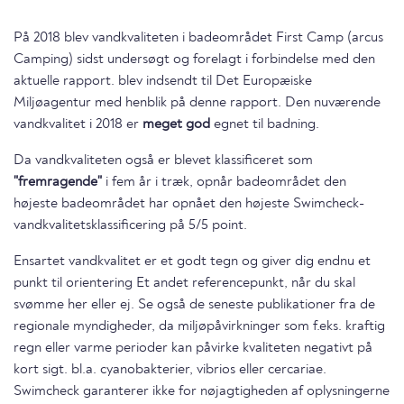
På 2018 blev vandkvaliteten i badeområdet First Camp (arcus
Camping) sidst undersøgt og forelagt i forbindelse med den
aktuelle rapport. blev indsendt til Det Europæiske
Miljøagentur med henblik på denne rapport. Den nuværende
vandkvalitet i 2018 er
meget god
egnet til badning.
Da vandkvaliteten også er blevet klassificeret som
"fremragende"
i fem år i træk, opnår badeområdet den
højeste badeområdet har opnået den højeste Swimcheck-
vandkvalitetsklassificering på 5/5 point.
Ensartet vandkvalitet er et godt tegn og giver dig endnu et
punkt til orientering Et andet referencepunkt, når du skal
svømme her eller ej. Se også de seneste publikationer fra de
regionale myndigheder, da miljøpåvirkninger som f.eks. kraftig
regn eller varme perioder kan påvirke kvaliteten negativt på
kort sigt. bl.a. cyanobakterier, vibrios eller cercariae.
Swimcheck garanterer ikke for nøjagtigheden af oplysningerne