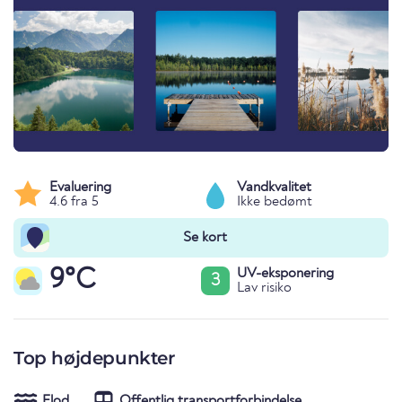
Evaluering
Vandkvalitet
4.6 fra 5
Ikke bedømt
Se kort
9°C
UV-eksponering
3
Lav risiko
Top højdepunkter
Flod
Offentlig transportforbindelse