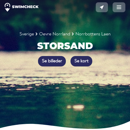
Sverige
Oevre Norrland
Norrbottens Laen
STORSAND
Se billeder
Se kort