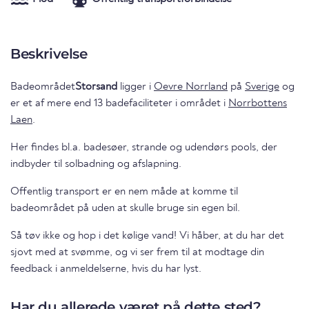
Beskrivelse
Badeområdet
Storsand
ligger i
Oevre Norrland
på
Sverige
og
er et af mere end 13 badefaciliteter i området i
Norrbottens
Laen
.
Her findes bl.a. badesøer, strande og udendørs pools, der
indbyder til solbadning og afslapning.
Offentlig transport er en nem måde at komme til
badeområdet på uden at skulle bruge sin egen bil.
Så tøv ikke og hop i det kølige vand! Vi håber, at du har det
sjovt med at svømme, og vi ser frem til at modtage din
feedback i anmeldelserne, hvis du har lyst.
Har du allerede været på dette sted?