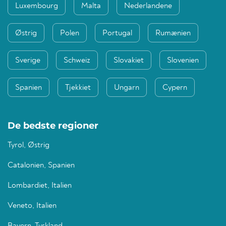
Luxembourg
Malta
Nederlandene
Østrig
Polen
Portugal
Rumænien
Sverige
Schweiz
Slovakiet
Slovenien
Spanien
Tjekkiet
Ungarn
Cypern
De bedste regioner
Tyrol, Østrig
Catalonien, Spanien
Lombardiet, Italien
Veneto, Italien