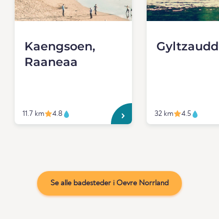
Kaengsoen,
Gyltzaud
Raaneaa
11.7 km
4.8
32 km
4.5
Se alle badesteder i Oevre Norrland