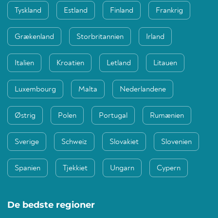
Tyskland
Estland
Finland
Frankrig
Grækenland
Storbritannien
Irland
Italien
Kroatien
Letland
Litauen
Luxembourg
Malta
Nederlandene
Østrig
Polen
Portugal
Rumænien
Sverige
Schweiz
Slovakiet
Slovenien
Spanien
Tjekkiet
Ungarn
Cypern
De bedste regioner