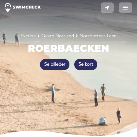
Sverige
Oevre Norrland
Norrbottens Laen
ROERBAECKEN
Se billeder
Se kort