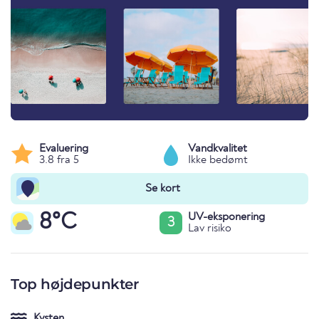
Evaluering
Vandkvalitet
3.8 fra 5
Ikke bedømt
Se kort
8°C
UV-eksponering
3
Lav risiko
Top højdepunkter
Kysten