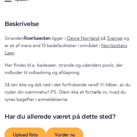
Beskrivelse
Stranden
Roerbaecken
ligger i
Oevre Norrland
på
Sverige
og
er et af mere end 13 badefaciliteter i området i
Norrbottens
Laen
.
Her findes bl.a. badesøer, strande og udendørs pools, der
indbyder til solbadning og afslapning.
Så tøv ikke og dyk ned i det forfriskende vand! Vi håber, at du
nyder din svømmetur! PS: Glem ikke at fortælle os, hvad du
synes bagefter i anmeldelserne.
Har du allerede været på dette sted?
Upload foto
Vurder nu