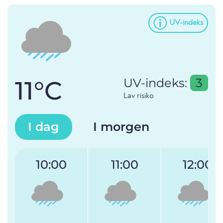
UV-indeks
11°C
UV-indeks:
3
Lav risiko
I dag
I morgen
10:00
11:00
12:00