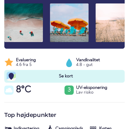
Evaluering
Vandkvalitet
4.6 fra 5
4.8 - gut
Se kort
8°C
UV-eksponering
3
Lav risiko
Top højdepunkter
Indkvartering
Campingplads
Kysten