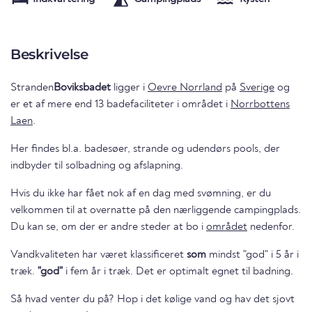
Beskrivelse
Stranden
Boviksbadet
ligger i
Oevre Norrland
på
Sverige
og
er et af mere end 13 badefaciliteter i området i
Norrbottens
Laen
.
Her findes bl.a. badesøer, strande og udendørs pools, der
indbyder til solbadning og afslapning.
Hvis du ikke har fået nok af en dag med svømning, er du
velkommen til at overnatte på den nærliggende campingplads.
Du kan se, om der er andre steder at bo i
området
nedenfor.
Vandkvaliteten har været klassificeret
som
mindst "god" i 5 år i
træk.
"god"
i fem år i træk. Det er optimalt egnet til badning.
Så hvad venter du på? Hop i det kølige vand og hav det sjovt