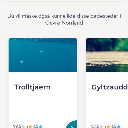
Du vil måske også kunne lide disse badesteder i
Oevre Norrland
Trolltjaern
Gyltzaud
99.5 km
4.5
101.6 km
4.5