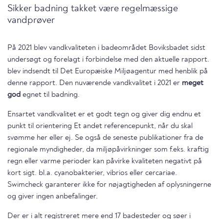
Sikker badning takket være regelmæssige
vandprøver
På 2021 blev vandkvaliteten i badeområdet Boviksbadet sidst
undersøgt og forelagt i forbindelse med den aktuelle rapport.
blev indsendt til Det Europæiske Miljøagentur med henblik på
denne rapport. Den nuværende vandkvalitet i 2021 er
meget
god
egnet til badning.
Ensartet vandkvalitet er et godt tegn og giver dig endnu et
punkt til orientering Et andet referencepunkt, når du skal
svømme her eller ej. Se også de seneste publikationer fra de
regionale myndigheder, da miljøpåvirkninger som f.eks. kraftig
regn eller varme perioder kan påvirke kvaliteten negativt på
kort sigt. bl.a. cyanobakterier, vibrios eller cercariae.
Swimcheck garanterer ikke for nøjagtigheden af oplysningerne
og giver ingen anbefalinger.
Der er i alt registreret mere end 17 badesteder og søer i