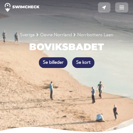
Sverige
Oevre Norrland
Norrbottens Laen
BOVIKSBADET
Se billeder
Se kort