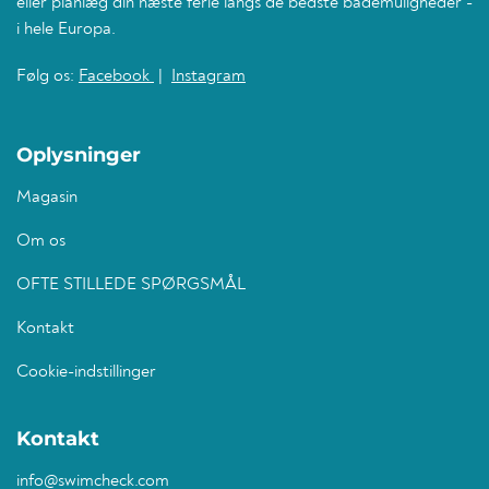
eller planlæg din næste ferie langs de bedste bademuligheder -
i hele Europa.
Følg os:
Facebook
|
Instagram
Oplysninger
Magasin
Om os
OFTE STILLEDE SPØRGSMÅL
Kontakt
Cookie-indstillinger
Kontakt
info@swimcheck.com