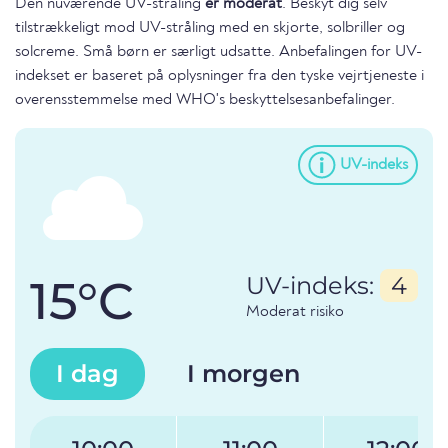
Den nuværende UV-stråling
er moderat
. Beskyt dig selv
tilstrækkeligt mod UV-stråling med en skjorte, solbriller og
solcreme. Små børn er særligt udsatte. Anbefalingen for UV-
indekset er baseret på oplysninger fra den tyske vejrtjeneste i
overensstemmelse med WHO's beskyttelsesanbefalinger.
UV-indeks
15°C
UV-indeks:
4
Moderat risiko
I dag
I morgen