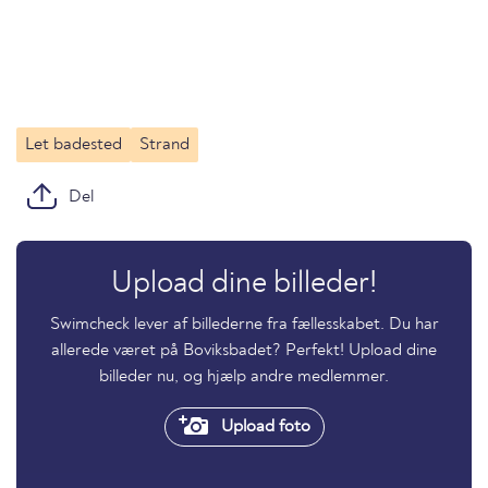
Let badested
Strand
Del
Upload dine billeder!
Swimcheck lever af billederne fra fællesskabet. Du har
allerede været på Boviksbadet? Perfekt! Upload dine
billeder nu, og hjælp andre medlemmer.
Upload foto