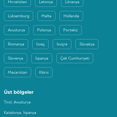
Hırvatistan
Letonya
Litvanya
Lüksemburg
Malta
Hollanda
Avusturya
Polonya
Portekiz
Romanya
İsveç
İsviçre
Slovakya
Slovenya
İspanya
Çek Cumhuriyeti
Macaristan
Kıbrıs
Üst bölgeler
Tirol, Avusturya
Katalonya, İspanya