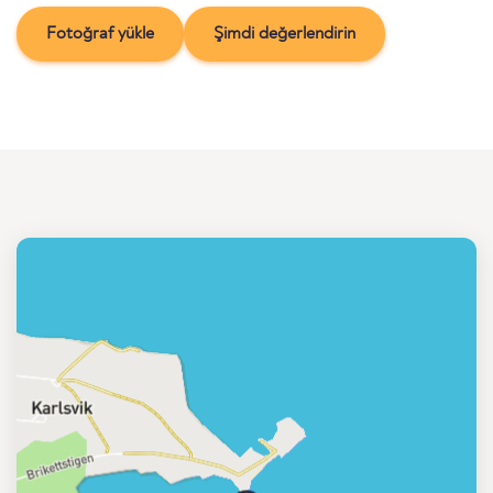
Fotoğraf yükle
Şimdi değerlendirin