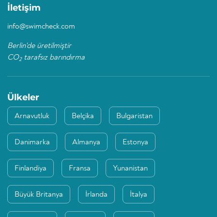
İletişim
info@swimcheck.com
Berlin'de üretilmiştir
CO
tarafsız barındırma
2
Ülkeler
Arnavutluk
Belçika
Bulgaristan
Danimarka
Almanya
Estonya
Finlandiya
Fransa
Yunanistan
Büyük Britanya
İrlanda
İtalya