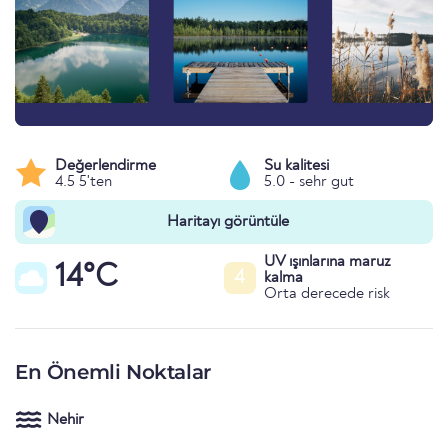
Değerlendirme
Su kalitesi
4.5 5'ten
5.0 - sehr gut
Haritayı görüntüle
UV ışınlarına maruz
14°C
4
kalma
Orta derecede risk
En Önemli Noktalar
Nehir