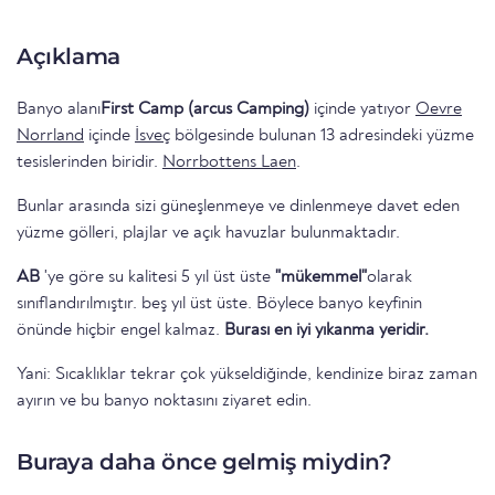
Açıklama
Banyo alanı
First Camp (arcus Camping)
içinde yatıyor
Oevre
Norrland
içinde
İsveç
bölgesinde bulunan 13 adresindeki yüzme
tesislerinden biridir.
Norrbottens Laen
.
Bunlar arasında sizi güneşlenmeye ve dinlenmeye davet eden
yüzme gölleri, plajlar ve açık havuzlar bulunmaktadır.
AB
'ye göre su kalitesi 5 yıl üst üste
"mükemmel"
olarak
sınıflandırılmıştır. beş yıl üst üste. Böylece banyo keyfinin
önünde hiçbir engel kalmaz.
Burası en iyi yıkanma yeridir.
Yani: Sıcaklıklar tekrar çok yükseldiğinde, kendinize biraz zaman
ayırın ve bu banyo noktasını ziyaret edin.
Buraya daha önce gelmiş miydin?