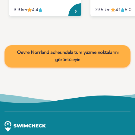
3.9 km
4.4
29.5 km
4.1
5.0
Oevre Norrland adresindeki tüm yüzme noktalarını
görüntüleyin