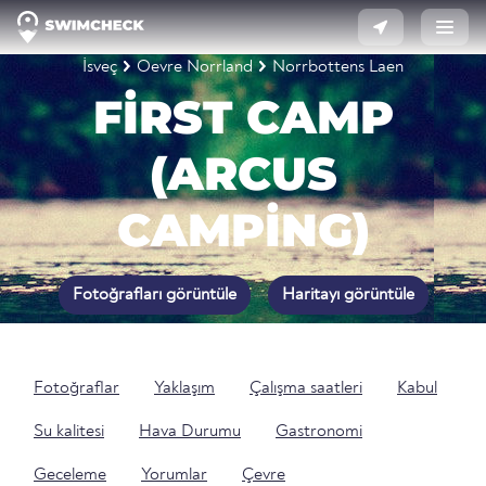
İsveç
Oevre Norrland
Norrbottens Laen
FIRST CAMP
(ARCUS
CAMPING)
Fotoğrafları görüntüle
Haritayı görüntüle
Fotoğraflar
Yaklaşım
Çalışma saatleri
Kabul
Su kalitesi
Hava Durumu
Gastronomi
Geceleme
Yorumlar
Çevre