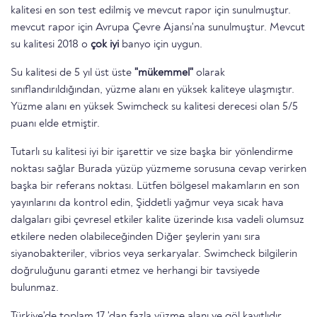
kalitesi en son test edilmiş ve mevcut rapor için sunulmuştur.
mevcut rapor için Avrupa Çevre Ajansı'na sunulmuştur. Mevcut
su kalitesi 2018 o
çok iyi
banyo için uygun.
Su kalitesi de 5 yıl üst üste
"mükemmel"
olarak
sınıflandırıldığından, yüzme alanı en yüksek kaliteye ulaşmıştır.
Yüzme alanı en yüksek Swimcheck su kalitesi derecesi olan 5/5
puanı elde etmiştir.
Tutarlı su kalitesi iyi bir işarettir ve size başka bir yönlendirme
noktası sağlar Burada yüzüp yüzmeme sorusuna cevap verirken
başka bir referans noktası. Lütfen bölgesel makamların en son
yayınlarını da kontrol edin, Şiddetli yağmur veya sıcak hava
dalgaları gibi çevresel etkiler kalite üzerinde kısa vadeli olumsuz
etkilere neden olabileceğinden Diğer şeylerin yanı sıra
siyanobakteriler, vibrios veya serkaryalar. Swimcheck bilgilerin
doğruluğunu garanti etmez ve herhangi bir tavsiyede
bulunmaz.
Türkiye'de toplam 17 'dan fazla yüzme alanı ve göl kayıtlıdır.