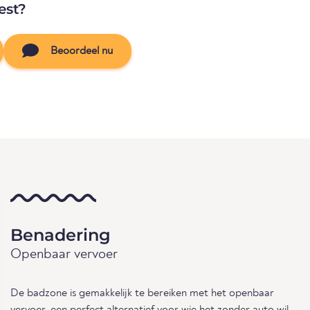
est?
Beoordeel nu
Benadering
Openbaar vervoer
De badzone is gemakkelijk te bereiken met het openbaar
vervoer, een perfect alternatief voor wie het zonder auto wil