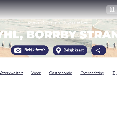
Zweden
Skåne län
Skaane Laen
YHL, BORRBY STRA
Bekijk foto's
Bekijk kaart
aterkwaliteit
Weer
Gastronomie
Overnachting
Ti