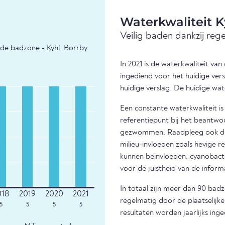
Waterkwaliteit K
Veilig baden dankzij reg
de badzone - Kyhl, Borrby
In 2021 is de waterkwaliteit va
ingediend voor het huidige ver
huidige verslag. De huidige wat
Een constante waterkwaliteit i
referentiepunt bij het beantwo
gezwommen. Raadpleeg ook de m
milieu-invloeden zoals hevige r
kunnen beïnvloeden. cyanobacter
voor de juistheid van de infor
In totaal zijn meer dan 90 bad
regelmatig door de plaatselijk
5
5
5
5
resultaten worden jaarlijks ing