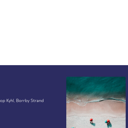
 op Kyhl, Borrby Strand