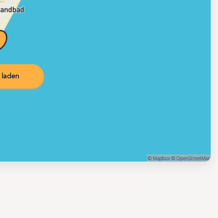
 laden