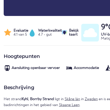
9°
Evaluatie
Waterkwaliteit
Bekijk
4.1 van 5
4.7 - gut
kaart
UV-bl
Matig
Hoogtepunten
Aansluiting openbaar vervoer
Accommodatie
Beschrijving
Het strand
Kyhl, Borrby Strand
ligt in
Skåne län
in
Zweden
en is e
badinrichtingen in het gebied van
Skaane Laen
.