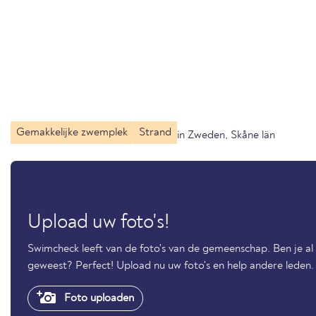
Gemakkelijke zwemplek
Strand
in Zweden, Skåne län
Upload uw foto's!
Swimcheck leeft van de foto's van de gemeenschap. Ben je al
geweest? Perfect! Upload nu uw foto's en help andere leden.
Foto uploaden