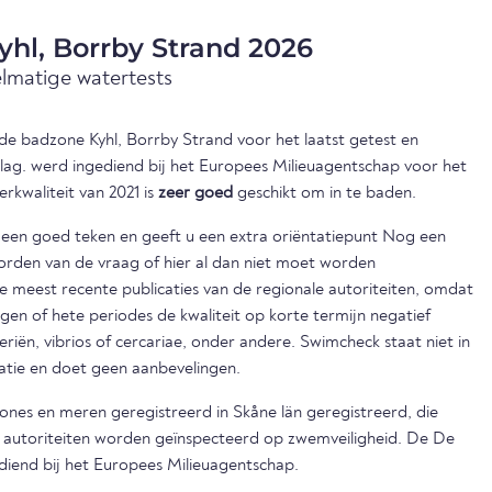
yhl, Borrby Strand 2026
elmatige watertests
n de badzone Kyhl, Borrby Strand voor het laatst getest en
slag. werd ingediend bij het Europees Milieuagentschap voor het
erkwaliteit van 2021 is
zeer goed
geschikt om in te baden.
s een goed teken en geeft u een extra oriëntatiepunt Nog een
orden van de vraag of hier al dan niet moet worden
eest recente publicaties van de regionale autoriteiten, omdat
egen of hete periodes de kwaliteit op korte termijn negatief
iën, vibrios of cercariae, onder andere. Swimcheck staat niet in
matie en doet geen aanbevelingen.
zones en meren geregistreerd in Skåne län geregistreerd, die
e autoriteiten worden geïnspecteerd op zwemveiligheid. De De
ediend bij het Europees Milieuagentschap.