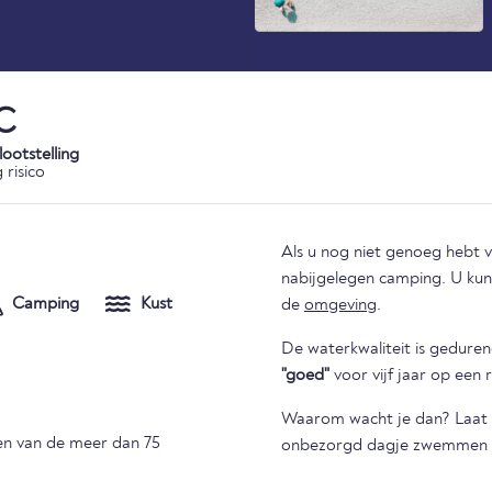
C
ootstelling
 risico
Als u nog niet genoeg hebt
nabijgelegen camping. U kunt hieronder zien of er andere plaatsen zijn om te overnachten in
Camping
Kust
de
omgeving
.
De waterkwaliteit is gedure
"goed"
voor vijf jaar op een r
Waarom wacht je dan? Laat u
en van de meer dan 75
onbezorgd dagje zwemmen door