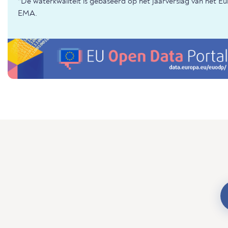
*De waterkwaliteit is gebaseerd op het jaarverslag van het E
EMA.