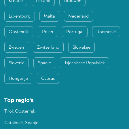
Kroatië
Letland
Litouwen
Luxemburg
Malta
Nederland
Oostenrijk
Polen
Portugal
Roemenië
Zweden
Zwitserland
Slowakije
Slovenië
Spanje
Tsjechische Republiek
Hongarije
Cyprus
Top regio's
Tirol, Oostenrijk
Catalonië, Spanje