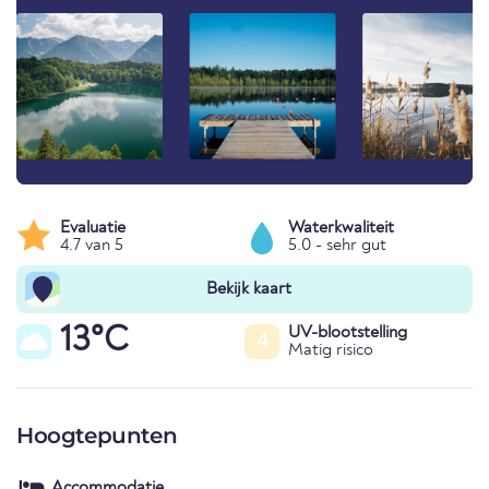
Evaluatie
Waterkwaliteit
4.7 van 5
5.0 - sehr gut
Bekijk kaart
13°C
UV-blootstelling
4
Matig risico
Hoogtepunten
Accommodatie