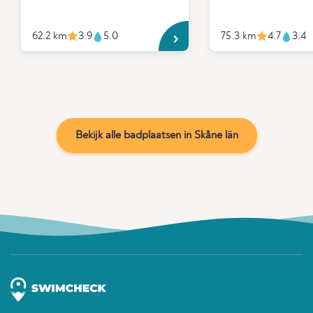
62.2 km
3.9
5.0
75.3 km
4.7
3.4
Bekijk alle badplaatsen in Skåne län